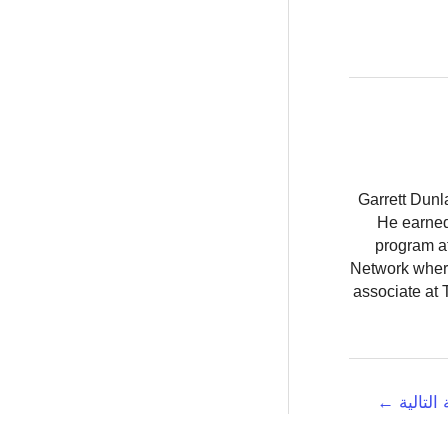
Garrett Dunl
He earned
program at
Network where
associate at 
 التالية
←