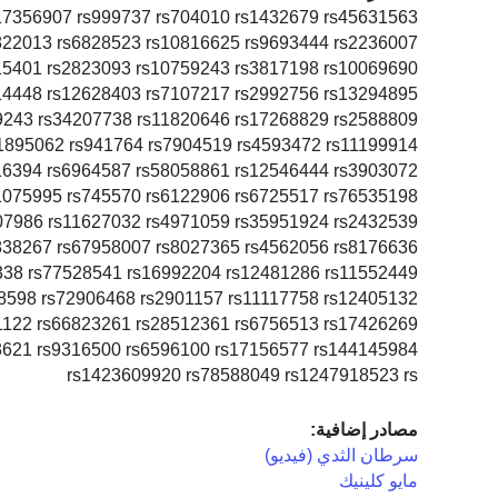
17356907 rs999737 rs704010 rs1432679 rs45631563
822013 rs6828523 rs10816625 rs9693444 rs2236007
15401 rs2823093 rs10759243 rs3817198 rs10069690
14448 rs12628403 rs7107217 rs2992756 rs13294895
9243 rs34207738 rs11820646 rs17268829 rs2588809
1895062 rs941764 rs7904519 rs4593472 rs11199914
16394 rs6964587 rs58058861 rs12546444 rs3903072
07986 rs11627032 rs4971059 rs35951924 rs2432539
838267 rs67958007 rs8027365 rs4562056 rs8176636
338 rs77528541 rs16992204 rs12481286 rs11552449
8598 rs72906468 rs2901157 rs11117758 rs12405132
1122 rs66823261 rs28512361 rs6756513 rs17426269
3621 rs9316500 rs6596100 rs17156577 rs144145984
rs1423609920 rs78588049 rs1247918523 rs
مصادر إضافية:
سرطان الثدي (فيديو)
مايو كلينيك