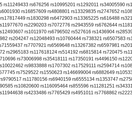
5 rs11249433 rs676256 rs10995201 rs1292011 rs34005590 rs
rs6001930 rs16857609 rs4808801 rs13329835 rs2747652 rs10
 rs17817449 rs1830298 rs6472903 rs13365225 rs616488 rs32
rs11977670 rs2290203 rs7072776 rs2943559 rs6762644 rs118
rs12493607 rs1011970 rs6796502 rs527616 rs1436904 rs2853
982 rs204247 rs12048493 rs10760444 rs738321 rs6507583 rs
s71559437 rs7707921 rs6569648 rs13267382 rs6597981 rs20
710696 rs73006998 rs35418111 rs17350191 rs4496150 rs122
rs10022462 rs9833888 rs1707302 rs17529111 rs2594714 rs10
577745 rs7529522 rs1550623 rs146699004 rs6882649 rs1053
rs9790517 rs11780156 rs6940159 rs6555134 rs1353747 rs275
790585 rs10820600 rs116095464 rs855596 rs11281251 rs3433
rs11944638 rs4233486 rs7765429 rs4951011 rs7768862 rs222