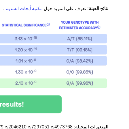
نتائج العينة:
تعرف على المزيد حول
مكتبة أبحاث السديم
.
المتغيرات المحللة:
79 rs2046210 rs7297051 rs4973768