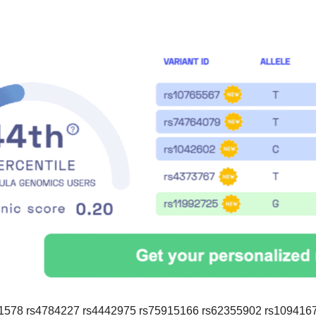
1578 rs4784227 rs4442975 rs75915166 rs62355902 rs109416