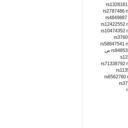
rs1328161
rs2787486 
rs4849887
rs12422552 
rs10474352 
rs3760
rs58847541 r
rs9485372 rs2965183 rs117618124 rs514192 rs6815814 rs720475 rs11075995 rs745570 rs6122906 rs6725517 rs76535198 ص
s12
rs71338792 
rs113
rs6562760 
rs3