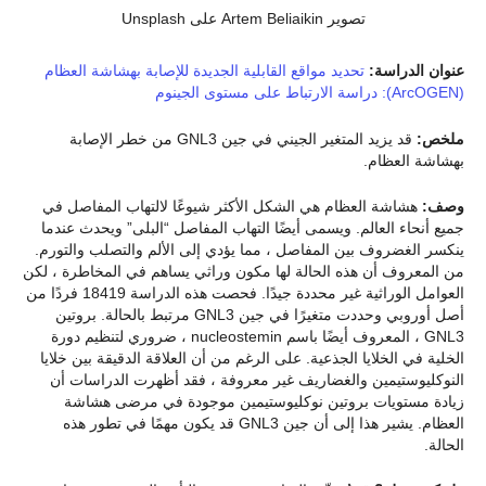
تصوير Artem Beliaikin على Unsplash
عنوان الدراسة:
تحديد مواقع القابلية الجديدة للإصابة بهشاشة العظام
(ArcOGEN): دراسة الارتباط على مستوى الجينوم
ملخص:
قد يزيد المتغير الجيني في جين GNL3 من خطر الإصابة
بهشاشة العظام.
وصف:
هشاشة العظام هي الشكل الأكثر شيوعًا لالتهاب المفاصل في
جميع أنحاء العالم. ويسمى أيضًا التهاب المفاصل “البلى” ويحدث عندما
ينكسر الغضروف بين المفاصل ، مما يؤدي إلى الألم والتصلب والتورم.
من المعروف أن هذه الحالة لها مكون وراثي يساهم في المخاطرة ، لكن
العوامل الوراثية غير محددة جيدًا. فحصت هذه الدراسة 18419 فردًا من
أصل أوروبي وحددت متغيرًا في جين GNL3 مرتبط بالحالة. بروتين
GNL3 ، المعروف أيضًا باسم nucleostemin ، ضروري لتنظيم دورة
الخلية في الخلايا الجذعية. على الرغم من أن العلاقة الدقيقة بين خلايا
النوكليوستيمين والغضاريف غير معروفة ، فقد أظهرت الدراسات أن
زيادة مستويات بروتين نوكليوستيمين موجودة في مرضى هشاشة
العظام. يشير هذا إلى أن جين GNL3 قد يكون مهمًا في تطور هذه
الحالة.