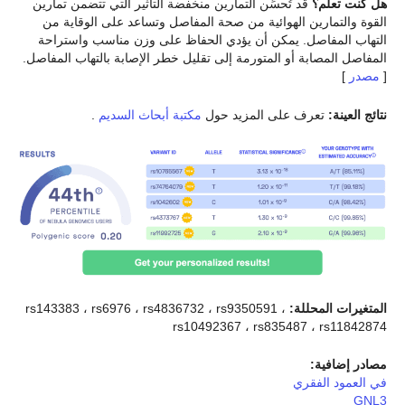
هل كنت تعلم؟
قد تُحسِّن التمارين منخفضة التأثير التي تتضمن تمارين
القوة والتمارين الهوائية من صحة المفاصل وتساعد على الوقاية من
التهاب المفاصل. يمكن أن يؤدي الحفاظ على وزن مناسب واستراحة
المفاصل المصابة أو المتورمة إلى تقليل خطر الإصابة بالتهاب المفاصل.
[
مصدر
]
نتائج العينة:
تعرف على المزيد حول
مكتبة أبحاث السديم
.
المتغيرات المحللة:
rs143383 ، rs6976 ، rs4836732 ، rs9350591 ،
rs10492367 ، rs835487 ، rs11842874
مصادر إضافية:
في العمود الفقري
GNL3