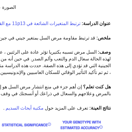
الصورة عن طريق t
عنوان الدراسة:
ترتبط المتغيرات الشائعة في 11p13 مع القابلية للإصابة بالسل
ملخص:
قد ترتبط مقاومة مرض السل بمتغير جيني في جين WT1
وصف:
السل مرض تسببه بكتيريا تؤثر عادة على الرئتين ، ع
لهذه الحالة سعال الدم والتعب وألم الصدر. في حين أنه 
، ثم تم تأكيد التأثير الوقائي للسكان الغامبيين والإندونيسيين والروس. المتغير قريب من 1
هل كنت تعلم؟
إن أهم جزء في منع انتشار مرض السل هو إي
بالمرض وعلاجهم والسعال في ذراعك أو أنسجتك في وقف ان
نتائج العينة:
تعرف على المزيد حول
مكتبة أبحاث السديم
.