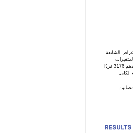
أعراض الشائعة
لمتغيرات
الجينية التي قد تؤدي إلى هذه الصفة. حددت هذه الدراسة متغيرًا جينيًا جديدًا مرتبطًا بالمقاومة. تم اكتشافه في سكان غانا البالغ عددهم 3176 فردًا
مصابين