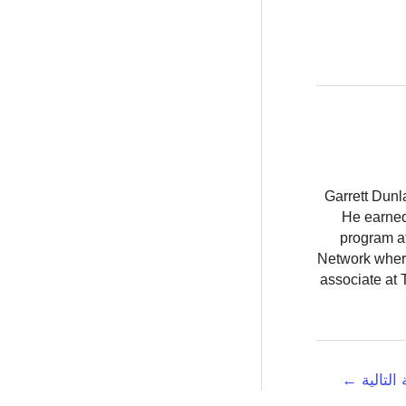
Garrett Dunl
He earned
program at
Network where
associate at 
 التالية
←