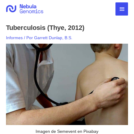
Ir
Men
al
contenido
princ
Tuberculosis (Thye, 2012)
Informes
/ Por
Garrett Dunlap, B.S.
Imagen de Semevent en Pixabay