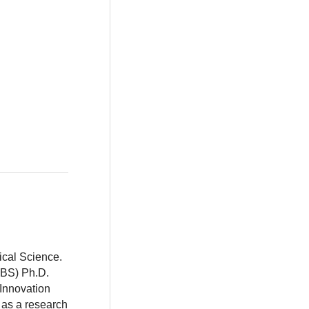
ical Science.
BBS) Ph.D.
 Innovation
 as a research