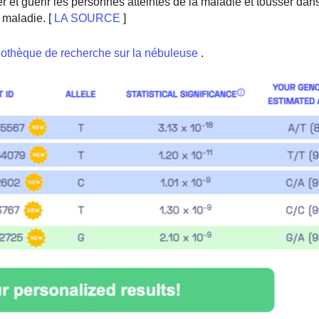
er et guérir les personnes atteintes de la maladie et tousser dan
 maladie. [
LA SOURCE
]
iothèque de recherche sur la nébuleuse
.