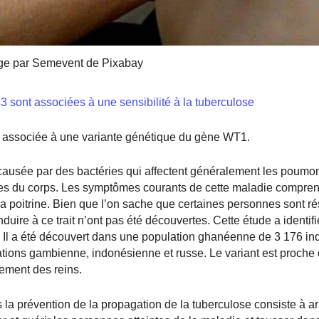
ge par Semevent de Pixabay
 sont associées à une sensibilité à la tuberculose
re associée à une variante génétique du gène WT1.
ausée par des bactéries qui affectent généralement les poumon
es du corps. Les symptômes courants de cette maladie compre
la poitrine. Bien que l’on sache que certaines personnes sont ré
uire à ce trait n’ont pas été découvertes. Cette étude a identif
. Il a été découvert dans une population ghanéenne de 3 176 ind
ulations gambienne, indonésienne et russe. Le variant est proch
ement des reins.
 la prévention de la propagation de la tuberculose consiste à arr