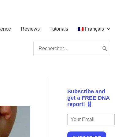
ience
Reviews
Tutorials
Français
Search
for:
Subscribe and
get a FREE DNA
report! 🧬