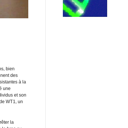
s, bien
nnent des
sistantes à la
ié une
ividus et son
e de WT1, un
êter la