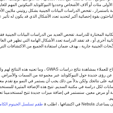
و عدد المشاركين في الدراسة. استخدم العديد من GWAS الأولى مئات أو آلاف الأشخاص وحددوا النيوكلوتايد النيكوتين ال
قصة باستمرار ، تفحص الدراسات البيانات الجينية بشكل روتيني ملايين الأ
حثون بقوة إحصائية أكبر لتحديد تعدد الأشكال الذي قد يكون له تأثير
نتائج GWAS هو المجموعات السكانية المختارة للدراسة. تفحص العديد من الدراسات البيانات الجيني
نية أخرى أو ، قد تفقد الدراسة تعدد الأشكال الهامة التي تظهر في الغ
بحاث الجينية جارية ، بهدف ضمان استفادة الجميع من الاكتشافات التي 
للسماح للعملاء بمشاهدة نتائج دراسات GWAS ، وما تعنيه هذه النتائج
ف عن رؤى جديدة حول النيوكلوتايد عبر مجموعة من السمات والأمراض. ن
فيه على نتائجك ولكن بدلاً من ذلك يجب أن يستمر في النمو مع تقدم معر
بات لكل دراسة في مكتبة السديم. تتيح هذه الإضافة المثيرة للمستخد
 بسمة أو مرض معين. سنستمر في إضافة ميزات جديدة تتيح لمستخدمينا ت
م.
شافها ، اطلب a
طقم تسلسل الجينوم الكام