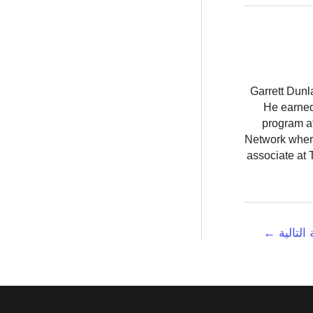
Garrett Dunl
He earned
program at
Network where
associate at 
 التالية
←