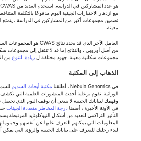
ه
مع ازدهار الاختبارات الجينية اليوم مدفوعًا بالتكلفة المتنا
تضمين مجموعات أكبر من المشاركين في الدراسة ، يتمتع البا
معينة.
العامل الآخر الذي قد يحدد 
من أصل أوروبي ، والنتائج إما قد لا تنتقل إلى مجموعات سكا
مجموعات سكانية معينة. جهود مختلفة ل
زيادة التنوع
من الأ
الذهاب إلى المكتبة
في Nebula Genomics ، أطلقنا
مكتبة أبحاث السديم
الوراثية. نقوم برعاية أحدث المنشورات العلمية التي تكش
وفهمك لبياناتك الجينية لا ينبغي أن يوقف اليوم الذي تحصل 
في الآونة الأخيرة ، أضفنا
درجة المخاطر متعددة الجينات
حسا
التأثير التراكمي للعديد من أشكال النيوكلوتايد المرتبطة
المعلومات التي يمكنهم التعرف عليها عن أنفسهم وجينوماته
لبدء رحلتك للتعرف على بياناتك الجينية والرؤى التي يمكن أن يساعدك Nebula في اكت