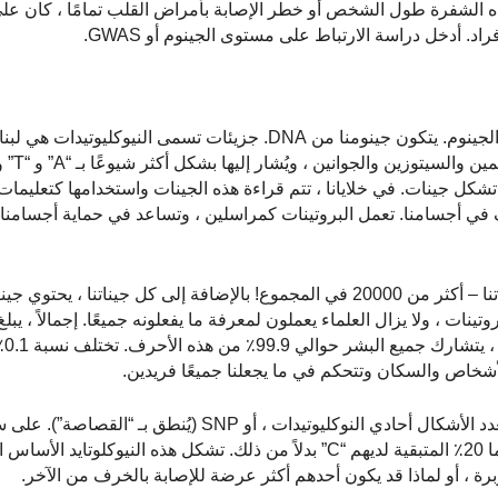
 هذه الشفرة طول الشخص أو خطر الإصابة بأمراض القلب تمامًا ، كان على
د. أدخل دراسة الارتباط على مستوى الجينوم أو GWAS.
أولاً ، دعنا نعود خطوة إلى الوراء لفهم أفضل لما يتكون منه الجينوم. يتكون جينومنا من DNA. جزيئات تسم
تشكل جينات. في خلايانا ، تتم قراءة هذه الجينات واستخدامها كتعليمات
 في أجسامنا. تعمل البروتينات كمراسلين ، وتساعد في حماية أجسامنا
يحتوي جينومنا على الحمض النووي الذي يتكون من كل جيناتنا – أكثر من 20000 في المجموع! بالإضافة إلى كل جيناتنا 
تينات ، ولا يزال العلماء يعملون لمعرفة ما يفعلونه جميعًا. إجمالاً ، يب
البشري 
يطلق على النيوكليوتيدات التي يمكن أن تختلف بين الناس تعدد الأشكال أحادي النوكليوتيدات ، أو NP
في SNP معين ، 80٪ من السكان لديهم نيوكليوتيد “G” ، بينما 20٪ المتبقية لديهم “C” بدلاً من ذلك. تشكل هذه النيو
، أو لماذا قد يكون أحدهم أكثر عرضة للإصابة بالخرف من الآخر.