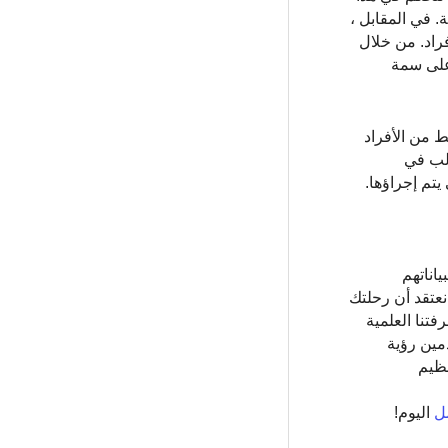
مهم للغاية. في المقابل ،
فراد. من خلال
 على سمة
ة فقط من الأفراد
الب في
يتم إجراؤها.
 لهم ولبياناتهم
عتقد أن رحلتك
فتنا العلمية
مين رؤية
عظيم
ل
اليوم!