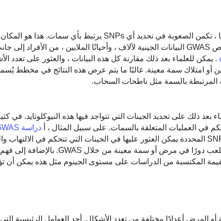
بينما نعلم أن SNPs تساعد في إحداث الاختلافات في سماتنا ، تكمن الصعوبة في تحديد أي SNPs يرتبط
سحر دراسة الارتباط على مستوى الجينوم ، أو GWAS. يفحص GWAS البيانات الجينية لآلاف ، وأحيانًا الملايين ، من الأ
. يمكن للعلماء بعد ذلك مقارنة كل هذه البيانات ، والعثور على تعدد ال
 أو امتلاك سمة معينة. غالبًا ما يتم عرض هذه النتائج في مخطط يُ
ية المرتبطة بالسمة مثل ناطحات السحاب.
عمل العلماء بعد ذلك على تحديد الجينات التي تتواجد فيها هذه النيوكلوتايد. في كث
دراسة GWAS
المتغيرات الجينية التي تؤثر على الحساسية أن العديد من SNPs المحددة يمكن العثور عليها في الجينات التي تتحكم في ا
في أوقات أخرى ، يمكن للباحثين العثور على جينات جديدة تلعب دورًا في مرض أو سمة معينة
ت القيمة المكتسبة من الدراسات على مستوى الجينوم مثل هذه يمكن أن ت
المرض أعدادًا مختلفة من تعدد الأشكال. أحد العوامل الرئيسية التي