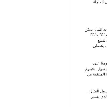
 العلماء
ى النيوكليوتيدات هي لبنات البناء. يمكن
أن تكون النيوكليوتيدات أحد الخيارات الأربعة – الأدينين والثايمين والسيتوزين والجوانين ، ويُشار إليها بشكل أكثر شيوعًا بـ “A” و “T” و “C” و “G”.
 لصنع
 ، وتعطي
، يحتوي جينومنا على
لغ طول الجينوم
3.2 مليار نيوكليوتيد. من بين 3.2 مليار نيوكليوتيدات ، يتشارك جميع البشر حوالي 99.9٪ من هذه الأحرف. تختلف نسبة 0.1٪ المتبقية من
S (يُنطق بـ “القصاصة”). على سبيل المثال ،
كلوتايد الأساس الذي يفسر