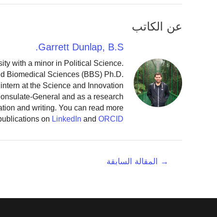
عن الكاتب
Garrett Dunlap, B.S.
y with a minor in Political Science.
and Biomedical Sciences (BBS) Ph.D.
intern at the Science and Innovation
 Consulate-General and as a research
ation and writing. You can read more
publications on
LinkedIn
and
ORCID
تصفّح
→
المقالة السابقة
المقالات