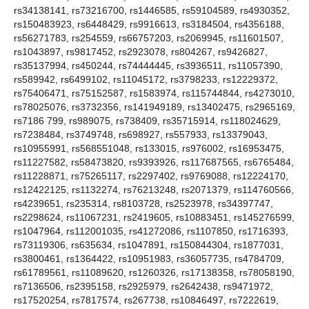
rs34138141, rs73216700, rs1446585, rs59104589, rs4930352,
rs150483923, rs6448429, rs9916613, rs3184504, rs4356188,
rs56271783, rs254559, rs66757203, rs2069945, rs11601507,
rs1043897, rs9817452, rs2923078, rs804267, rs9426827,
rs35137994, rs450244, rs74444445, rs3936511, rs11057390,
rs589942, rs6499102, rs11045172, rs3798233, rs12229372,
rs75406471, rs75152587, rs1583974, rs115744844, rs4273010,
rs78025076, rs3732356, rs141949189, rs13402475, rs2965169,
rs7186 799, rs989075, rs738409, rs35715914, rs118024629,
rs7238484, rs3749748, rs698927, rs557933, rs13379043,
rs10955991, rs568551048, rs133015, rs976002, rs16953475,
rs11227582, rs58473820, rs9393926, rs117687565, rs6765484,
rs11228871, rs75265117, rs2297402, rs9769088, rs12224170,
rs12422125, rs1132274, rs76213248, rs2071379, rs114760566,
rs4239651, rs235314, rs8103728, rs2523978, rs34397747,
rs2298624, rs11067231, rs2419605, rs10883451, rs145276599,
rs1047964, rs112001035, rs41272086, rs1107850, rs1716393,
rs73119306, rs635634, rs1047891, rs150844304, rs1877031,
rs3800461, rs1364422, rs10951983, rs36057735, rs4784709,
rs61789561, rs11089620, rs1260326, rs17138358, rs78058190,
rs7136506, rs2395158, rs2925979, rs2642438, rs9471972,
rs17520254, rs7817574, rs267738, rs10846497, rs7222619,