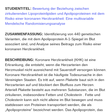
STUDIENTITEL:
Bewertung der Beziehung zwischen
zirkulierenden Lipoproteinlipiden und Apolipoproteinen mit dem
Risiko einer koronaren Herzkrankheit: Eine multivariable
Mendelsche Randomisierungsanalyse
ZUSAMMENFASSUNG:
Identifizierung von 440 genetischen
Varianten, die mit dem Apolipoprotein A-1-Spiegel im Blut
assoziiert sind, und Analyse seines Beitrags zum Risiko einer
koronaren Herzkrankheit.
BESCHREIBUNG:
Koronare Herzkrankheit (KHK) ist eine
Erkrankung, die entsteht, wenn die Herzarterien den
Herzmuskel nicht ausreichend mit Sauerstoff versorgen können.
Koronare Herzkrankheit ist die häufigste Todesursache in den
Vereinigten Staaten. Es tritt auf, wenn
Plakette
baut sich in den
Herzarterien auf und blockiert den Blutfluss zum Herzen.
Arteriell
Plakette
besteht aus mehreren Substanzen, die im Blut
zirkulieren, insbesondere Fetten und
Cholesterin
. Fette und
Cholesterin
kann sich nicht alleine im Blut bewegen und muss
stattdessen von Proteinen transportiert werden, die als
„Apolipoproteine“ bezeichnet werden. Das Apolipoprotein, das