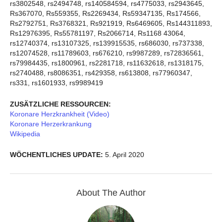
rs3802548, rs2494748, rs140584594, rs4775033, rs2943645,
Rs367070, Rs559355, Rs2269434, Rs59347135, Rs174566,
Rs2792751, Rs3768321, Rs921919, Rs6469605, Rs144311893,
Rs12976395, Rs55781197, Rs2066714, Rs1168 43064,
rs12740374, rs13107325, rs139915535, rs686030, rs737338,
rs12074528, rs11789603, rs676210, rs9987289, rs72836561,
rs79984435, rs1800961, rs2281718, rs11632618, rs1318175,
rs2740488, rs8086351, rs429358, rs613808, rs77960347,
rs331, rs1601933, rs9989419
ZUSÄTZLICHE RESSOURCEN:
Koronare Herzkrankheit (Video)
Koronare Herzerkrankung
Wikipedia
WÖCHENTLICHES UPDATE:
5. April 2020
About The Author