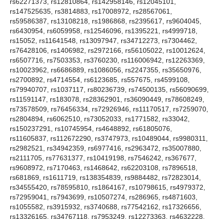
rs62271373, rs12810864, rs142958146, rs12045101,
rs147525635, rs3814883, rs17008972, rs28567061,
rs59586387, rs13108218, rs1986868, rs2395617, rs9604045,
rs6430954, rs6059958, rs12546096, rs1395221, rs4999718,
rs15052, rs11641548, rs13097947, rs34712273, rs7304462,
rs76428106, rs1406982, rs2972166, rs56105022, rs10012624,
rs6507716, rs7503353, rs3760230, rs116006942, rs12263369,
rs10023962, rs6686889, rs1086056, rs2247355, rs35650976,
rs2700892, rs4714554, rs6123685, rs557675, rs4599108,
rs79940707, rs1037117, rs80236739, rs74500135, rs56090699,
rs11591147, rs183078, rs28362901, rs36090449, rs78608249,
rs73578509, rs76456334, rs72926946, rs11170517, rs7259070,
rs2804894, rs6062510, rs73052033, rs1771582, rs33042,
rs150237291, rs10745954, rs4648892, rs61805076,
rs11605837, rs112672290, rs3747973, rs10489044, rs9980311,
rs2982521, rs34942359, rs6977416, rs2963472, rs35007880,
rs2111705, rs77631377, rs10419198, rs7546242, rs367677,
rs9608972, rs7170463, rs1468642, rs62203108, rs7896518,
rs681869, rs1611719, rs138354839, rs9884482, rs72823014,
rs34555420, rs78595810, rs1864167, rs10798615, rs4979372,
rs72959041, rs7943699, rs10507274, rs286965, rs4871603,
rs1055582, rs3915932, rs3740688, rs77542162, rs17326656,
rs13326165, rs34767118, rs7953249, rs12273363, rs4632228,