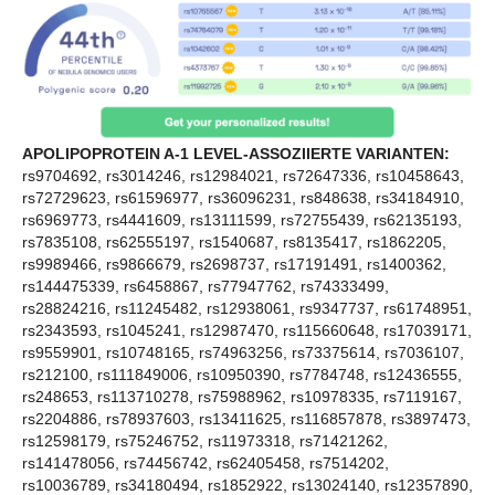
APOLIPOPROTEIN A-1 LEVEL-ASSOZIIERTE VARIANTEN:
rs9704692, rs3014246, rs12984021, rs72647336, rs10458643,
rs72729623, rs61596977, rs36096231, rs848638, rs34184910,
rs6969773, rs4441609, rs13111599, rs72755439, rs62135193,
rs7835108, rs62555197, rs1540687, rs8135417, rs1862205,
rs9989466, rs9866679, rs2698737, rs17191491, rs1400362,
rs144475339, rs6458867, rs77947762, rs74333499,
rs28824216, rs11245482, rs12938061, rs9347737, rs61748951,
rs2343593, rs1045241, rs12987470, rs115660648, rs17039171,
rs9559901, rs10748165, rs74963256, rs73375614, rs7036107,
rs212100, rs111849006, rs10950390, rs7784748, rs12436555,
rs248653, rs113710278, rs75988962, rs10978335, rs7119167,
rs2204886, rs78937603, rs13411625, rs116857878, rs3897473,
rs12598179, rs75246752, rs11973318, rs71421262,
rs141478056, rs74456742, rs62405458, rs7514202,
rs10036789, rs34180494, rs1852922, rs13024140, rs12357890,