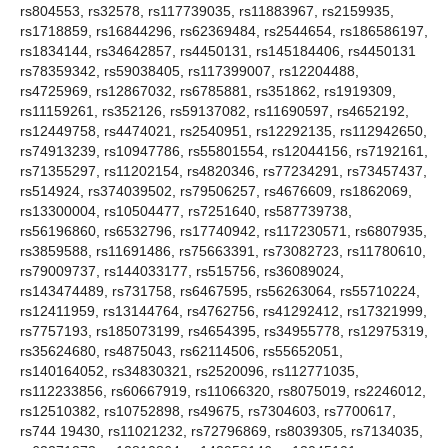
rs804553, rs32578, rs117739035, rs11883967, rs2159935,
rs1718859, rs16844296, rs62369484, rs2544654, rs186586197,
rs1834144, rs34642857, rs4450131, rs145184406, rs4450131
rs78359342, rs59038405, rs117399007, rs12204488,
rs4725969, rs12867032, rs6785881, rs351862, rs1919309,
rs11159261, rs352126, rs59137082, rs11690597, rs4652192,
rs12449758, rs4474021, rs2540951, rs12292135, rs112942650,
rs74913239, rs10947786, rs55801554, rs12044156, rs7192161,
rs71355297, rs11202154, rs4820346, rs77234291, rs73457437,
rs514924, rs374039502, rs79506257, rs4676609, rs1862069,
rs13300004, rs10504477, rs7251640, rs587739738,
rs56196860, rs6532796, rs17740942, rs117230571, rs6807935,
rs3859588, rs11691486, rs75663391, rs73082723, rs11780610,
rs79009737, rs144033177, rs515756, rs36089024,
rs143474489, rs731758, rs6467595, rs56263064, rs55710224,
rs12411959, rs13144764, rs4762756, rs41292412, rs17321999,
rs7757193, rs185073199, rs4654395, rs34955778, rs12975319,
rs35624680, rs4875043, rs62114506, rs55652051,
rs140164052, rs34830321, rs2520096, rs112771035,
rs112233856, rs60667919, rs11066320, rs8075019, rs2246012,
rs12510382, rs10752898, rs49675, rs7304603, rs7700617,
rs744 19430, rs11021232, rs72796869, rs8039305, rs7134035,