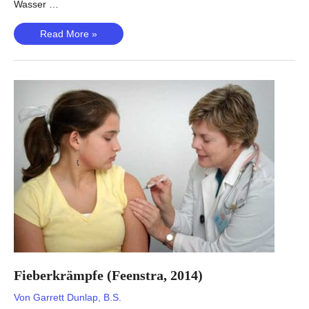
Wasser …
Membranöse
Read More »
Nephropathie
(Xie,
2020)
Fieberkrämpfe (Feenstra, 2014)
Von
Garrett Dunlap, B.S.