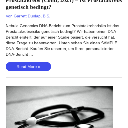
Prostatakrebs (Conti, 2021) – Ist Prostatakrebs
genetisch bedingt?
Von
Garrett Dunlap, B.S.
Nebula Genomics DNA-Bericht zum Prostatakrebsrisiko Ist das
Prostatakrebsrisiko genetisch bedingt? Wir haben einen DNA-
Bericht erstellt, der auf einer Studie basiert, die versucht hat,
diese Frage zu beantworten. Unten sehen Sie einen SAMPLE
DNA-Bericht. Kaufen Sie unseren, um Ihren personalisierten
DNA-Bericht …
Prostatakrebs
Read More »
(Conti,
2021)
–
Ist
Prostatakrebs
genetisch
bedingt?