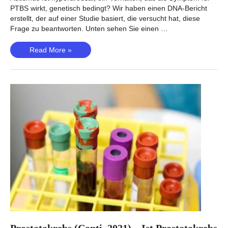
PTBS wirkt, genetisch bedingt? Wir haben einen DNA-Bericht
erstellt, der auf einer Studie basiert, die versucht hat, diese
Frage zu beantworten. Unten sehen Sie einen …
Hyperarousal
Read More »
bei
PTBS
(Stein,
2021)
–
Ist
hyperarousales
Verhalten
genetisch
bedingt?