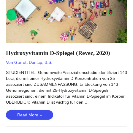
Hydroxyvitamin D-Spiegel (Revez, 2020)
Von
Garrett Dunlap, B.S.
STUDIENTITEL: Genomweite Assoziationsstudie identifiziert 143
Loci, die mit einer Hydroxyvitamin D-Konzentration von 25
assoziiert sind ZUSAMMENFASSUNG: Entdeckung von 143
Genomregionen, die mit 25-Hydroxyvitamin D-Spiegeln
assoziiert sind, einem Indikator für Vitamin D-Spiegel im Körper.
ÜBERBLICK: Vitamin D ist wichtig für den …
Hydroxyvitamin
Read More »
D-
Spiegel
(Revez,