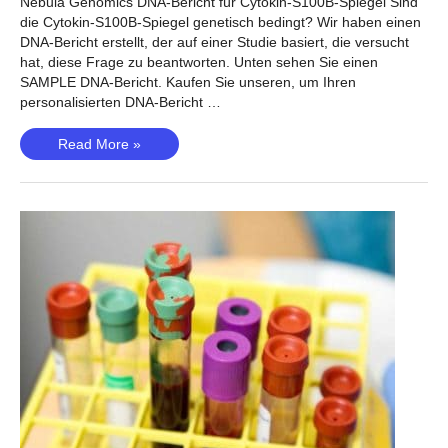
Nebula Genomics DNA-Bericht für Cytokin-S100B-Spiegel Sind
die Cytokin-S100B-Spiegel genetisch bedingt? Wir haben einen
DNA-Bericht erstellt, der auf einer Studie basiert, die versucht
hat, diese Frage zu beantworten. Unten sehen Sie einen
SAMPLE DNA-Bericht. Kaufen Sie unseren, um Ihren
personalisierten DNA-Bericht …
Cytokin-
Read More »
S100B-
Spiegel
(Wang,
2020)
–
Sind
Cytokin-
S100B-
Spiegel
genetisch
bedingt?