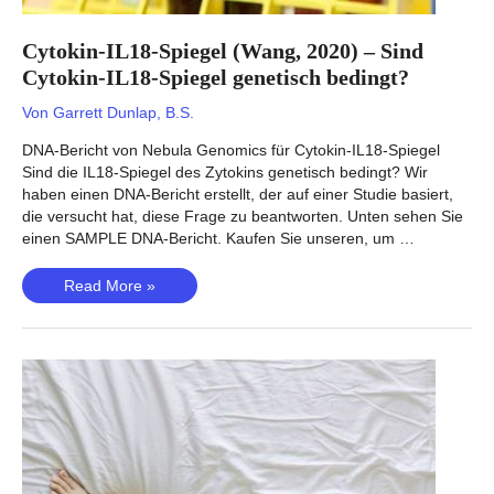
Cytokin-IL18-Spiegel (Wang, 2020) – Sind
Cytokin-IL18-Spiegel genetisch bedingt?
Von
Garrett Dunlap, B.S.
DNA-Bericht von Nebula Genomics für Cytokin-IL18-Spiegel
Sind die IL18-Spiegel des Zytokins genetisch bedingt? Wir
haben einen DNA-Bericht erstellt, der auf einer Studie basiert,
die versucht hat, diese Frage zu beantworten. Unten sehen Sie
einen SAMPLE DNA-Bericht. Kaufen Sie unseren, um …
Cytokin-
Read More »
IL18-
Spiegel
(Wang,
2020)
–
Sind
Cytokin-
IL18-
Spiegel