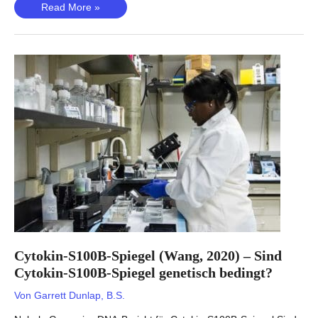
Kritische
Read More »
COVID-
19-
Krankheit
(Pairo-
Castineira,
2020)
–
Ist
der
Schweregrad
genetisch
bedingt?
Cytokin-S100B-Spiegel (Wang, 2020) – Sind
Cytokin-S100B-Spiegel genetisch bedingt?
Von
Garrett Dunlap, B.S.