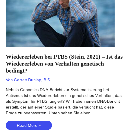
genetisch
bedingt?
Wiedererleben bei PTBS (Stein, 2021) – Ist das
Wiedererleben von Verhalten genetisch
bedingt?
Von
Garrett Dunlap, B.S.
Nebula Genomics DNA-Bericht zur Systematisierung bei
Autismus Ist das Wiedererleben ein genetisches Verhalten, das
als Symptom für PTBS fungiert? Wir haben einen DNA-Bericht
erstellt, der auf einer Studie basiert, die versucht hat, diese
Frage zu beantworten. Unten sehen Sie einen …
Wiedererleben
Read More »