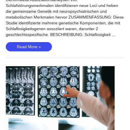
Schlafstörungsmerkmalen identifizieren neue Loci und heben
die gemeinsame Genetik mit neuropsychiatrischen und
metabolischen Merkmalen hervor ZUSAMMENFASSUNG: Diese
Studie identifizierte mehrere genetische Komponenten, die mit
Schlaflosigkeitsgenen assoziiert waren, darunter 2
geschlechtsspezifische. BESCHREIBUNG: Schlaflosigkeit …
Schlaflosigkeit
Read More »
(Lane,
2016)
–
Ist
Schlaflosigkeit
genetisch
bedingt?