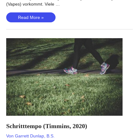
(Vapes) vorkommt. Viele …
Nikotinabhängigkeit
Read More »
(Quach,
2020)
Schritttempo (Timmins, 2020)
Von
Garrett Dunlap, B.S.