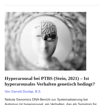
bei
PTBS
(Stein,
2021)
–
Ist
das
Wiedererleben
von
Verhalten
genetisch
bedingt?
Hyperarousal bei PTBS (Stein, 2021) – Ist
hyperarousales Verhalten genetisch bedingt?
Von
Garrett Dunlap, B.S.
Nebula Genomics DNA-Bericht zur Systematisierung bei
Autismus Ist hyperarousal, ein Verhalten, das als Symptom für