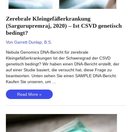
Zerebrale Kleingefäßerkrankung
(Sargurupremraj, 2020) – Ist CSVD genetisch
bedingt?
Von
Garrett Dunlap, B.S.
Nebula Genomics DNA-Bericht für zerebrale
Kleingefäßerkrankungen Ist der Schweregrad der CSVD
genetisch bedingt? Wir haben einen DNA-Bericht erstellt, der
auf einer Studie basiert, die versucht hat, diese Frage zu
beantworten. Unten sehen Sie einen SAMPLE DNA-Bericht.
Kaufen Sie unseren, um …
Zerebrale
Read More »
Kleingefäßerkrankung
(Sargurupremraj,
2020)
–
Ist
CSVD