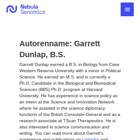
Zum
Haup
Inhalt
springen
Autorenname: Garrett
Dunlap, B.S.
Garrett Dunlap earned a B.S. in Biology from Case
Western Reserve University with a minor in Political
Science. He earned an M.S. and is currently a
Ph.D. Candidate in the Biological and Biomedical
Sciences (BBS) Ph.D. program at Harvard
University. He has experience in science policy as
an intern at the Science and Innovation Network
where he assisted in the science diplomacy
functions of the British Consulate-General and as a
research associate at TScan Therapeutics. He is
also interested in science communication and
writing. You can read more about Garrett's
experience and publications on
LinkedIn
and