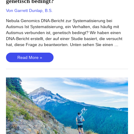
genetisch bedingt?
Von
Garrett Dunlap, B.S.
Nebula Genomics DNA-Bericht zur Systematisierung bei
Autismus Ist Systematisierung, ein Verhalten, das häufig mit
Autismus verbunden ist, genetisch bedingt? Wir haben einen
DNA-Bericht erstellt, der auf einer Studie basiert, die versucht
hat, diese Frage zu beantworten. Unten sehen Sie einen …
Systematisierung
Read More »
bei
Autismus
(Warrier,
2019)
–
Ist
die
Systematisierung
des
Verhaltens
genetisch
bedingt?