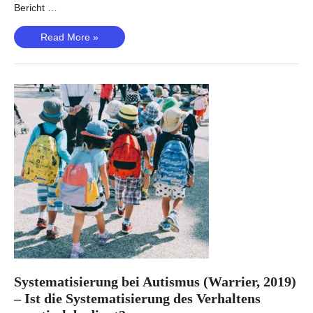
Bericht …
Systemischer
Read More »
Lupus
erythematodes
(Wang,
2021)
–
Ist
SLE
genetisch
bedingt?
Systematisierung bei Autismus (Warrier, 2019)
– Ist die Systematisierung des Verhaltens