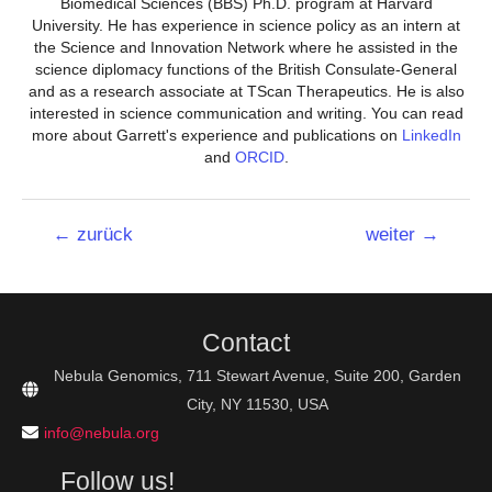
Biomedical Sciences (BBS) Ph.D. program at Harvard
University. He has experience in science policy as an intern at
the Science and Innovation Network where he assisted in the
science diplomacy functions of the British Consulate-General
and as a research associate at TScan Therapeutics. He is also
interested in science communication and writing. You can read
more about Garrett's experience and publications on
LinkedIn
and
ORCID
.
Beitrags-
←
zurück
weiter
→
Navigation
Contact
Nebula Genomics, 711 Stewart Avenue, Suite 200, Garden
City, NY 11530, USA
info@nebula.org
Follow us!