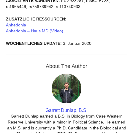
ASSOZIIERTE VARIANTEN:
rs72923287, rs35416728,
rs1965449, rs756739942, rs113740933
ZUSÄTZLICHE RESSOURCEN:
Anhedonia
Anhedonia – Haus MD (Video)
WÖCHENTLICHES UPDATE:
3. Januar 2020
About The Author
Garrett Dunlap, B.S.
Garrett Dunlap earned a B.S. in Biology from Case Western
Reserve University with a minor in Political Science. He earned
an M.S. and is currently a Ph.D. Candidate in the Biological and