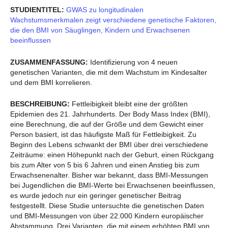
STUDIENTITEL:
GWAS zu longitudinalen
Wachstumsmerkmalen zeigt verschiedene genetische Faktoren,
die den BMI von Säuglingen, Kindern und Erwachsenen
beeinflussen
ZUSAMMENFASSUNG:
Identifizierung von 4 neuen
genetischen Varianten, die mit dem Wachstum im Kindesalter
und dem BMI korrelieren.
BESCHREIBUNG:
Fettleibigkeit bleibt eine der größten
Epidemien des 21. Jahrhunderts. Der Body Mass Index (BMI),
eine Berechnung, die auf der Größe und dem Gewicht einer
Person basiert, ist das häufigste Maß für Fettleibigkeit. Zu
Beginn des Lebens schwankt der BMI über drei verschiedene
Zeiträume: einen Höhepunkt nach der Geburt, einen Rückgang
bis zum Alter von 5 bis 6 Jahren und einen Anstieg bis zum
Erwachsenenalter. Bisher war bekannt, dass BMI-Messungen
bei Jugendlichen die BMI-Werte bei Erwachsenen beeinflussen,
es wurde jedoch nur ein geringer genetischer Beitrag
festgestellt. Diese Studie untersuchte die genetischen Daten
und BMI-Messungen von über 22.000 Kindern europäischer
Abstammung. Drei Varianten, die mit einem erhöhten BMI von