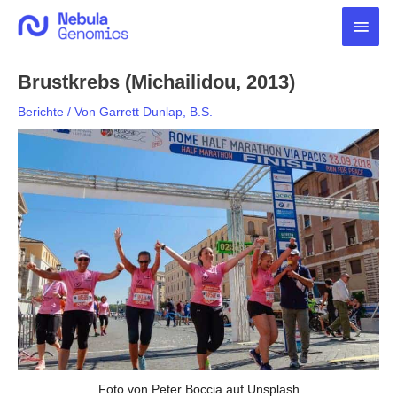
Zum
Haup
Inhalt
springen
Brustkrebs (Michailidou, 2013)
Berichte
/ Von
Garrett Dunlap, B.S.
Foto von Peter Boccia auf Unsplash