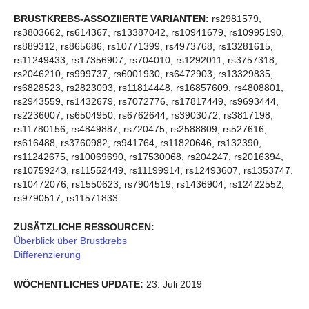
BRUSTKREBS-ASSOZIIERTE VARIANTEN:
rs2981579,
rs3803662, rs614367, rs13387042, rs10941679, rs10995190,
rs889312, rs865686, rs10771399, rs4973768, rs13281615,
rs11249433, rs17356907, rs704010, rs1292011, rs3757318,
rs2046210, rs999737, rs6001930, rs6472903, rs13329835,
rs6828523, rs2823093, rs11814448, rs16857609, rs4808801,
rs2943559, rs1432679, rs7072776, rs17817449, rs9693444,
rs2236007, rs6504950, rs6762644, rs3903072, rs3817198,
rs11780156, rs4849887, rs720475, rs2588809, rs527616,
rs616488, rs3760982, rs941764, rs11820646, rs132390,
rs11242675, rs10069690, rs17530068, rs204247, rs2016394,
rs10759243, rs11552449, rs11199914, rs12493607, rs1353747,
rs10472076, rs1550623, rs7904519, rs1436904, rs12422552,
rs9790517, rs11571833
ZUSÄTZLICHE RESSOURCEN:
Überblick über Brustkrebs
Differenzierung
WÖCHENTLICHES UPDATE:
23. Juli 2019