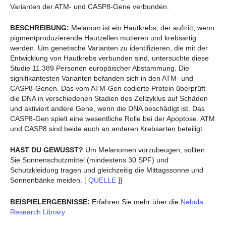
Varianten der ATM- und CASP8-Gene verbunden.
BESCHREIBUNG:
Melanom ist ein Hautkrebs, der auftritt, wenn
pigmentproduzierende Hautzellen mutieren und krebsartig
werden. Um genetische Varianten zu identifizieren, die mit der
Entwicklung von Hautkrebs verbunden sind, untersuchte diese
Studie 11.389 Personen europäischer Abstammung. Die
signifikantesten Varianten befanden sich in den ATM- und
CASP8-Genen. Das vom ATM-Gen codierte Protein überprüft
die DNA in verschiedenen Stadien des Zellzyklus auf Schäden
und aktiviert andere Gene, wenn die DNA beschädigt ist. Das
CASP8-Gen spielt eine wesentliche Rolle bei der Apoptose. ATM
und CASP8 sind beide auch an anderen Krebsarten beteiligt.
HAST DU GEWUSST?
Um Melanomen vorzubeugen, sollten
Sie Sonnenschutzmittel (mindestens 30 SPF) und
Schutzkleidung tragen und gleichzeitig die Mittagssonne und
Sonnenbänke meiden. [
QUELLE
]]
BEISPIELERGEBNISSE:
Erfahren Sie mehr über die
Nebula
Research Library
.