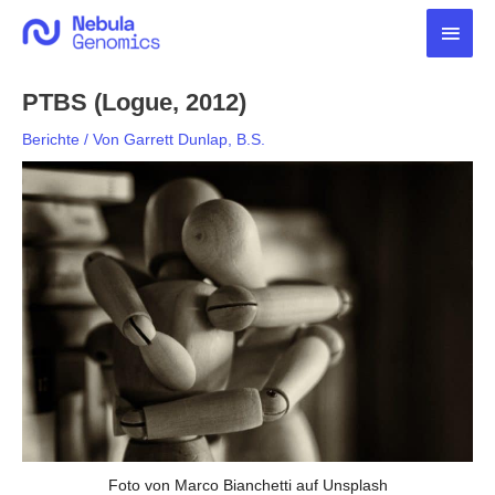
Zum
Haup
Inhalt
springen
PTBS (Logue, 2012)
Berichte
/ Von
Garrett Dunlap, B.S.
Foto von Marco Bianchetti auf Unsplash