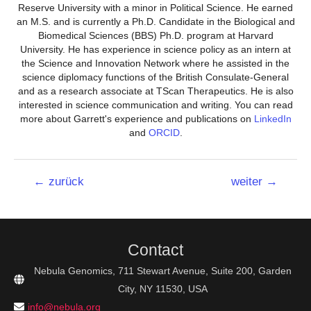
Reserve University with a minor in Political Science. He earned
an M.S. and is currently a Ph.D. Candidate in the Biological and
Biomedical Sciences (BBS) Ph.D. program at Harvard
University. He has experience in science policy as an intern at
the Science and Innovation Network where he assisted in the
science diplomacy functions of the British Consulate-General
and as a research associate at TScan Therapeutics. He is also
interested in science communication and writing. You can read
more about Garrett's experience and publications on
LinkedIn
and
ORCID
.
Beitrags-
←
zurück
weiter
→
Navigation
Contact
Nebula Genomics, 711 Stewart Avenue, Suite 200, Garden
City, NY 11530, USA
info@nebula.org