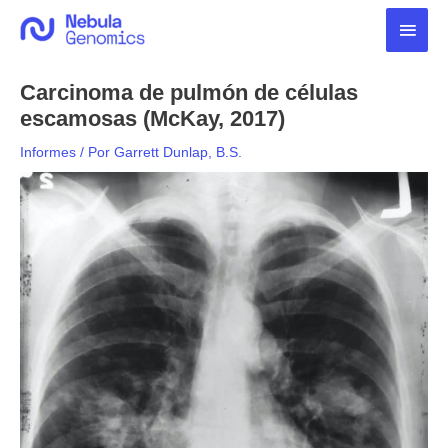
Ir
Men
al
contenido
princ
Carcinoma de pulmón de células
escamosas (McKay, 2017)
Informes
/ Por
Garrett Dunlap, B.S.