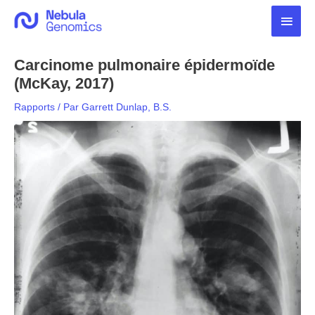
Aller
Men
au
contenu
princ
Carcinome pulmonaire épidermoïde
(McKay, 2017)
Rapports
/ Par
Garrett Dunlap, B.S.