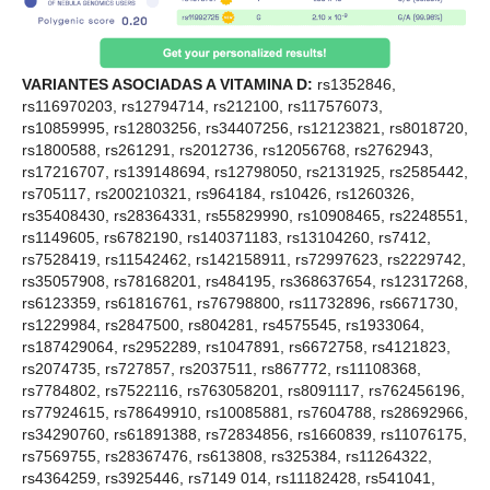
VARIANTES ASOCIADAS A VITAMINA D:
rs1352846,
rs116970203, rs12794714, rs212100, rs117576073,
rs10859995, rs12803256, rs34407256, rs12123821, rs8018720,
rs1800588, rs261291, rs2012736, rs12056768, rs2762943,
rs17216707, rs139148694, rs12798050, rs2131925, rs2585442,
rs705117, rs200210321, rs964184, rs10426, rs1260326,
rs35408430, rs28364331, rs55829990, rs10908465, rs2248551,
rs1149605, rs6782190, rs140371183, rs13104260, rs7412,
rs7528419, rs11542462, rs142158911, rs72997623, rs2229742,
rs35057908, rs78168201, rs484195, rs368637654, rs12317268,
rs6123359, rs61816761, rs76798800, rs11732896, rs6671730,
rs1229984, rs2847500, rs804281, rs4575545, rs1933064,
rs187429064, rs2952289, rs1047891, rs6672758, rs4121823,
rs2074735, rs727857, rs2037511, rs867772, rs11108368,
rs7784802, rs7522116, rs763058201, rs8091117, rs762456196,
rs77924615, rs78649910, rs10085881, rs7604788, rs28692966,
rs34290760, rs61891388, rs72834856, rs1660839, rs11076175,
rs7569755, rs28367476, rs613808, rs325384, rs11264322,
rs4364259, rs3925446, rs7149 014, rs11182428, rs541041,