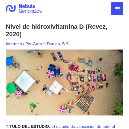
Ir
Men
al
contenido
princ
Nivel de hidroxivitamina D (Revez,
2020)
Informes
/ Por
Garrett Dunlap, B.S.
TÍTULO DEL ESTUDIO:
El estudio de asociación de todo el