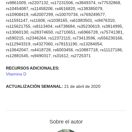
rs9861009, rs2207132, rs17231506, rs3849374, rs77532868,
rs10454087, rs11458206, rs4616820, rs138385079,
rs10908419, rs62007299, rs10070734, rs769249577,
rs11591147, rs11606, rs1038165, rs61883501, rs9476310,
rs115621755, rs8113404, rs4738684, rs35230619, rs3814995,
rs13060130, rs28374650, rs2710651, rs6966728, rs75741381,
rs590215, rs2346264, rs12372115, rs73413596, rs556230166,
rs112943319, rs4327060, rs78151190, rs13284054,
rs10642047, rs4418728, rs6003456, rs10887718, rs11127186,
rs12881545, rs9490317, rs31612, rs2725371
RECURSOS ADICIONALES:
Vitamina D
ACTUALIZACIÓN SEMANAL:
21 de abril de 2020
Sobre el autor