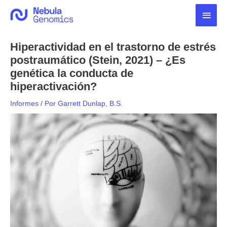
Ir
Men
al
contenido
princ
Hiperactividad en el trastorno de estrés
postraumático (Stein, 2021) – ¿Es
genética la conducta de
hiperactivación?
Informes
/ Por
Garrett Dunlap, B.S.