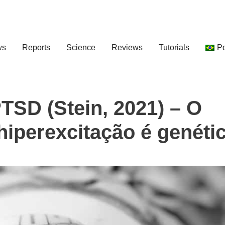
ws
Reports
Science
Reviews
Tutorials
P
TSD (Stein, 2021) – O
iperexcitação é genéti