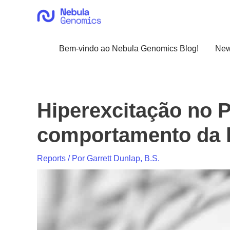
Ir
para
o
conteúdo
Bem-vindo ao Nebula Genomics Blog!
Ne
Hiperexcitação no P
comportamento da h
Reports
/ Por
Garrett Dunlap, B.S.