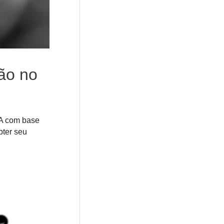
ão no
NA com base
bter seu