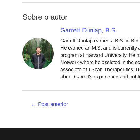
Sobre o autor
Garrett Dunlap, B.S.
Garrett Dunlap earned a B.S. in Bio
He earned an M.S. and is currently
program at Harvard University. He h
Network where he assisted in the sc
associate at TScan Therapeutics. He
about Garrett's experience and publ
Navegação
←
Post anterior
de
Post