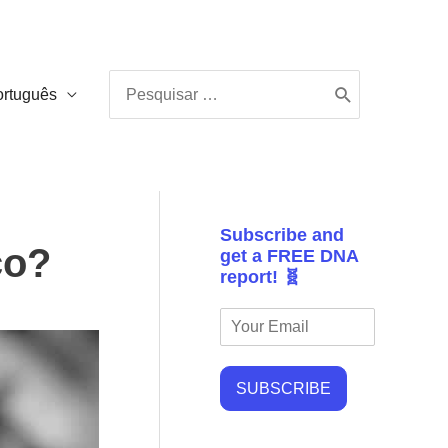
Procurar:
ortuguês
Subscribe and
co?
get a FREE DNA
report! 🧬
SUBSCRIBE