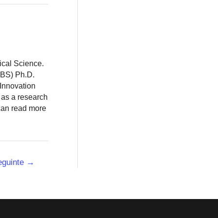
ical Science.
BBS) Ph.D.
 Innovation
 as a research
 can read more
eguinte
→