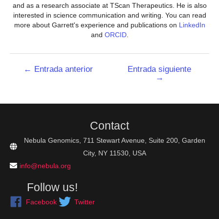
and as a research associate at TScan Therapeutics. He is also
interested in science communication and writing. You can read
more about Garrett's experience and publications on
LinkedIn
and
ORCID
.
Navegación
←
Entrada anterior
Entrada siguiente
→
de
entradas
Contact
Nebula Genomics, 711 Stewart Avenue, Suite 200, Garden
City, NY 11530, USA
info@nebula.org
Follow us!
Facebook
Twitter