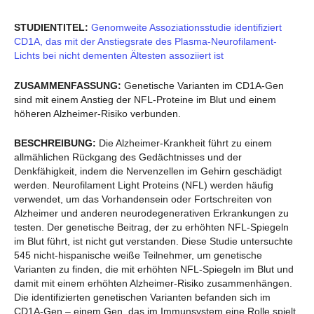
STUDIENTITEL:
Genomweite Assoziationsstudie identifiziert
CD1A, das mit der Anstiegsrate des Plasma-Neurofilament-
Lichts bei nicht dementen Ältesten assoziiert ist
ZUSAMMENFASSUNG:
Genetische Varianten im CD1A-Gen
sind mit einem Anstieg der NFL-Proteine im Blut und einem
höheren Alzheimer-Risiko verbunden.
BESCHREIBUNG:
Die Alzheimer-Krankheit führt zu einem
allmählichen Rückgang des Gedächtnisses und der
Denkfähigkeit, indem die Nervenzellen im Gehirn geschädigt
werden. Neurofilament Light Proteins (NFL) werden häufig
verwendet, um das Vorhandensein oder Fortschreiten von
Alzheimer und anderen neurodegenerativen Erkrankungen zu
testen. Der genetische Beitrag, der zu erhöhten NFL-Spiegeln
im Blut führt, ist nicht gut verstanden. Diese Studie untersuchte
545 nicht-hispanische weiße Teilnehmer, um genetische
Varianten zu finden, die mit erhöhten NFL-Spiegeln im Blut und
damit mit einem erhöhten Alzheimer-Risiko zusammenhängen.
Die identifizierten genetischen Varianten befanden sich im
CD1A-Gen – einem Gen, das im Immunsystem eine Rolle spielt.