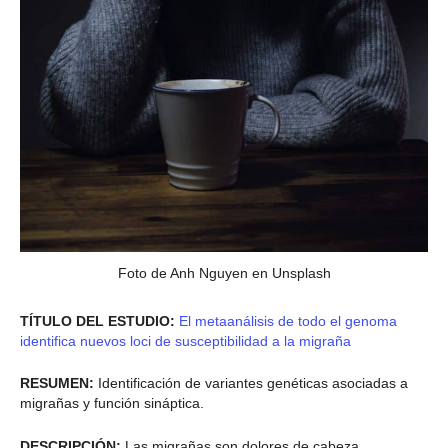
Foto de Anh Nguyen en Unsplash
TÍTULO DEL ESTUDIO:
El metaanálisis de todo el genoma
identifica nuevos loci de susceptibilidad a la migraña
RESUMEN:
Identificación de variantes genéticas asociadas a
migrañas y función sináptica.
DESCRIPCIÓN:
Las migrañas son dolores de cabeza