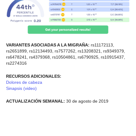
VARIANTES ASOCIADAS A LA MIGRAÑA:
rs11172113,
rs2651899, rs12134493, rs7577262, rs13208321, rs9349379,
rs6478241, rs4379368, rs10504861, rs6790925, rs10915437,
rs2274316
RECURSOS ADICIONALES:
Dolores de cabeza
Sinapsis (video)
ACTUALIZACIÓN SEMANAL:
30 de agosto de 2019