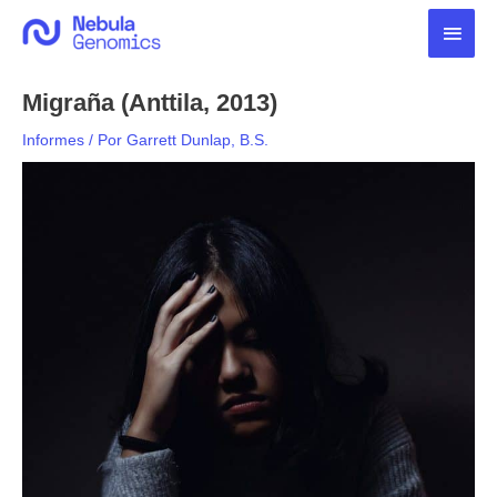
Ir
Men
al
contenido
princ
Migraña (Anttila, 2013)
Informes
/ Por
Garrett Dunlap, B.S.