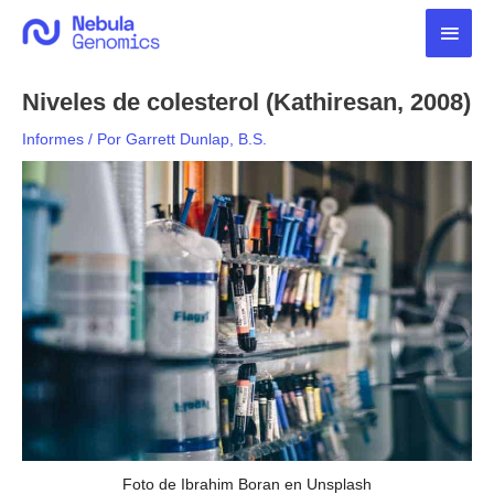
Ir
Men
al
contenido
princ
Niveles de colesterol (Kathiresan, 2008)
Informes
/ Por
Garrett Dunlap, B.S.
Foto de Ibrahim Boran en Unsplash