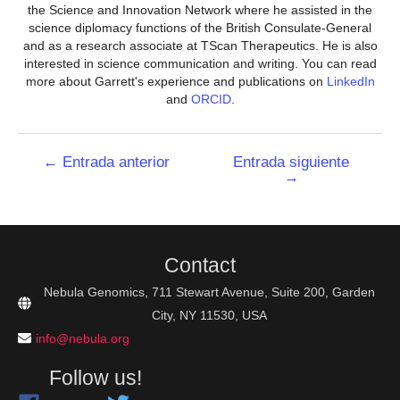
the Science and Innovation Network where he assisted in the
science diplomacy functions of the British Consulate-General
and as a research associate at TScan Therapeutics. He is also
interested in science communication and writing. You can read
more about Garrett's experience and publications on
LinkedIn
and
ORCID
.
Navegación
←
Entrada anterior
Entrada siguiente
→
de
entradas
Contact
Nebula Genomics, 711 Stewart Avenue, Suite 200, Garden
City, NY 11530, USA
info@nebula.org
Follow us!