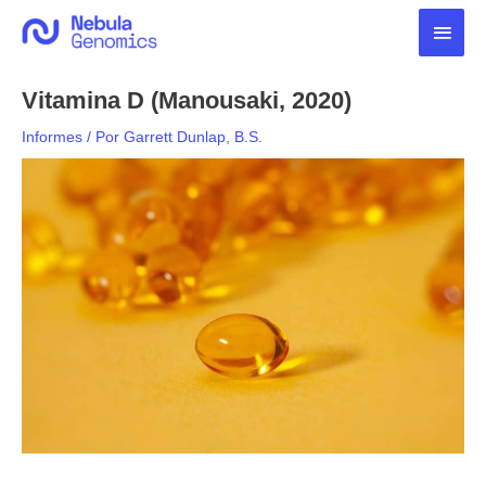
Ir
Men
al
contenido
princ
Vitamina D (Manousaki, 2020)
Informes
/ Por
Garrett Dunlap, B.S.