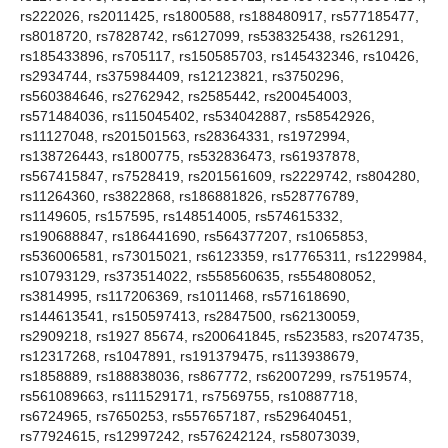
rs222026, rs2011425, rs1800588, rs188480917, rs577185477,
rs8018720, rs7828742, rs6127099, rs538325438, rs261291,
rs185433896, rs705117, rs150585703, rs145432346, rs10426,
rs2934744, rs375984409, rs12123821, rs3750296,
rs560384646, rs2762942, rs2585442, rs200454003,
rs571484036, rs115045402, rs534042887, rs58542926,
rs11127048, rs201501563, rs28364331, rs1972994,
rs138726443, rs1800775, rs532836473, rs61937878,
rs567415847, rs7528419, rs201561609, rs2229742, rs804280,
rs11264360, rs3822868, rs186881826, rs528776789,
rs1149605, rs157595, rs148514005, rs574615332,
rs190688847, rs186441690, rs564377207, rs1065853,
rs536006581, rs73015021, rs6123359, rs17765311, rs1229984,
rs10793129, rs373514022, rs558560635, rs554808052,
rs3814995, rs117206369, rs1011468, rs571618690,
rs144613541, rs150597413, rs2847500, rs62130059,
rs2909218, rs1927 85674, rs200641845, rs523583, rs2074735,
rs12317268, rs1047891, rs191379475, rs113938679,
rs1858889, rs188838036, rs867772, rs62007299, rs7519574,
rs561089663, rs111529171, rs7569755, rs10887718,
rs6724965, rs7650253, rs557657187, rs529640451,
rs77924615, rs12997242, rs576242124, rs58073039,