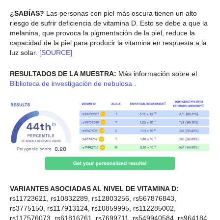
¿SABÍAS?
Las personas con piel más oscura tienen un alto
riesgo de sufrir deficiencia de vitamina D. Esto se debe a que la
melanina, que provoca la pigmentación de la piel, reduce la
capacidad de la piel para producir la vitamina en respuesta a la
luz solar.
[SOURCE]
RESULTADOS DE LA MUESTRA:
Más información sobre el
Biblioteca de investigación de nebulosa
.
VARIANTES ASOCIADAS AL NIVEL DE VITAMINA D:
rs11723621, rs10832289, rs12803256, rs567876843,
rs3775150, rs117913124, rs10859995, rs112285002,
rs117576073, rs61816761, rs7699711, rs549940584, rs964184,