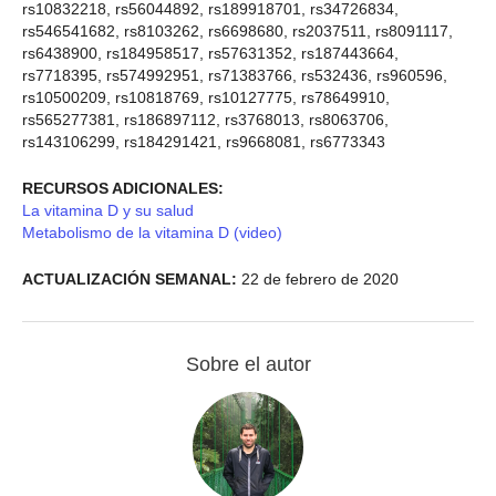
rs10832218, rs56044892, rs189918701, rs34726834,
rs546541682, rs8103262, rs6698680, rs2037511, rs8091117,
rs6438900, rs184958517, rs57631352, rs187443664,
rs7718395, rs574992951, rs71383766, rs532436, rs960596,
rs10500209, rs10818769, rs10127775, rs78649910,
rs565277381, rs186897112, rs3768013, rs8063706,
rs143106299, rs184291421, rs9668081, rs6773343
RECURSOS ADICIONALES:
La vitamina D y su salud
Metabolismo de la vitamina D (video)
ACTUALIZACIÓN SEMANAL:
22 de febrero de 2020
Sobre el autor