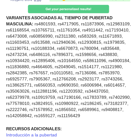
VARIANTES ASOCIADAS AL TIEMPO DE PUBERTAD
MASCULINA:
rs4801593, rs4717905, rs11873906, rs12983109,
rs61168554, rs10765711, rs11761054, rs4911442, rs17193410,
rs6473008, rs60856990, rs2311380, rs583269, rs11671893,
rs11603453, rs913588, rs12940636, rs12930815, rs1979835,
rs11190751, rs10188334, rs6670873, rs780094, rs835648,
rs2473234, rs6486116, rs7896371, rs1598656, rs438830,
rs10934420, rs12895406, rs10164550, rs58611096, rs4900184,
rs11836880, rs4664605, rs2049045, rs1514177, rs1121980,
rs2842385, rs767657, rs10110581, rs7136086, rs7853970,
rs6925777, rs7905367, rs12766208, rs2923177, rs3743266,
rs138625771, rs6560353, rs9690350, rs6006984, rs6014657,
rs35063026, rs112881196, rs12203592, rs34437050,
rs62379978, rs10919759, rs17190166, rs17833789, rs7402990,
rs77578010, rs3824915, rs10980922, rs2186245, rs73182377,
rs2222746, rs71578952, rs1856502, rs6589961, rs9408817,
rs142058842, rs1659127, rs11156429
RECURSOS ADICIONALES:
Introducción a la pubertad