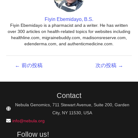
Fiyin Ebemidayo, B.S.
Fiyin Ebemidayo is a pharmacist and a writer. He has written
over 300 articles on health-related topics for websites including
healthline.com, migrainebuddy.com, madisonsreserve.com,
edenderma.com, and authenticmedicine.com.
投
←
前の投稿
次の投稿
→
稿
ナ
ビ
ゲ
Contact
ー
シ
Nebula Genomics, 711 Stewart Avenue, Suite 200, Garden
ョ
City, NY 11530, USA
ン
info@nebula.org
Follow us!