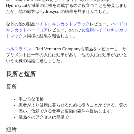
Hydroxycutが減量の目標を達成するのに役立つことを発見しまし
たが、他の顧客はHydroxycutの結果を見ませんでした。
などの他の製品
ハイドロキシカットブラック
レビュー、
ハイドロ
キシカットハードコア
レビュー、および
女性用ハイドロキシカッ
トマックス
同様の結果を報告します。
ヘルスライン
、Red Ventures Companyも製品をレビューし、サ
プリメントは一部の人には効果があり、他の人には効果がないと
いう同様の結論に達しました。
長所と短所
長所
手ごろな価格
患者がより健康に暮らせるために従うことができる、質の
高い、信頼できる食事と運動の要件を提供します。
製品へのアクセスは簡単です
短所