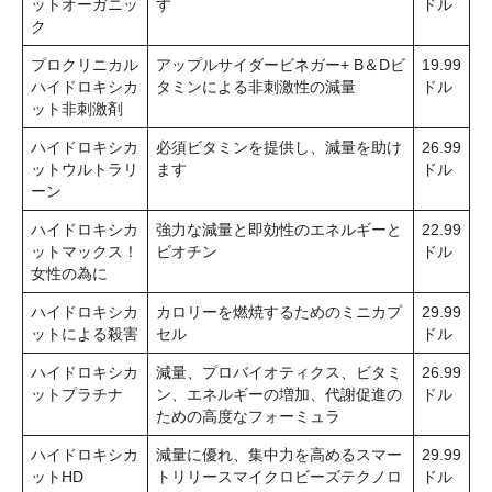
ットオーガニッ
す
ドル
ク
プロクリニカル
アップルサイダービネガー+ B＆Dビ
19.99
ハイドロキシカ
タミンによる非刺激性の減量
ドル
ット非刺激剤
ハイドロキシカ
必須ビタミンを提供し、減量を助け
26.99
ットウルトラリ
ます
ドル
ーン
ハイドロキシカ
強力な減量と即効性のエネルギーと
22.99
ットマックス！
ビオチン
ドル
女性の為に
ハイドロキシカ
カロリーを燃焼するためのミニカプ
29.99
ットによる殺害
セル
ドル
ハイドロキシカ
減量、プロバイオティクス、ビタミ
26.99
ットプラチナ
ン、エネルギーの増加、代謝促進の
ドル
ための高度なフォーミュラ
ハイドロキシカ
減量に優れ、集中力を高めるスマー
29.99
ットHD
トリリースマイクロビーズテクノロ
ドル