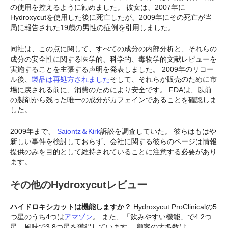
の使用を控えるように勧めました。 彼女は、2007年に
Hydroxycutを使用した後に死亡したが、2009年にその死亡が当
局に報告された19歳の男性の症例を引用しました。
同社は、この点に関して、すべての成分の内部分析と、それらの
成分の安全性に関する医学的、科学的、毒物学的文献レビューを
実施することを主張する声明を発表しました。 2009年のリコー
ル後、
製品は再処方されました
そして、それらが販売のために市
場に戻される前に、消費のためにより安全です。 FDAは、以前
の製剤から残った唯一の成分がカフェインであることを確認しま
した。
2009年まで、
Saiontz＆Kirk
訴訟を調査していた。 彼らはもはや
新しい事件を検討しておらず、会社に関する彼らのページは情報
提供のみを目的として維持されていることに注意する必要があり
ます。
その他のHydroxycutレビュー
ハイドロキシカットは機能しますか？
Hydroxycut ProClinicalの5
つ星のうち4つは
アマゾン
。 また、「飲みやすい機能」で4.2つ
星、風味で3.8つ星を獲得しています。 顧客の大多数は、