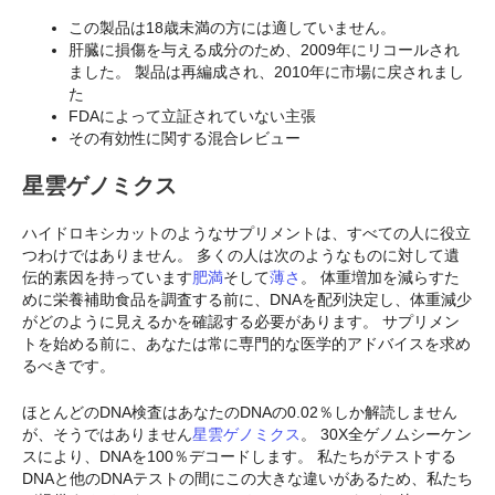
この製品は18歳未満の方には適していません。
肝臓に損傷を与える成分のため、2009年にリコールされ
ました。 製品は再編成され、2010年に市場に戻されまし
た
FDAによって立証されていない主張
その有効性に関する混合レビュー
星雲ゲノミクス
ハイドロキシカットのようなサプリメントは、すべての人に役立
つわけではありません。 多くの人は次のようなものに対して遺
伝的素因を持っています
肥満
そして
薄さ
。 体重増加を減らすた
めに栄養補助食品を調査する前に、DNAを配列決定し、体重減少
がどのように見えるかを確認する必要があります。 サプリメン
トを始める前に、あなたは常に専門的な医学的アドバイスを求め
るべきです。
ほとんどのDNA検査はあなたのDNAの0.02％しか解読しません
が、そうではありません
星雲ゲノミクス
。 30X全ゲノムシーケン
スにより、DNAを100％デコードします。 私たちがテストする
DNAと他のDNAテストの間にこの大きな違いがあるため、私たち