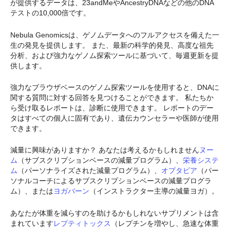
が提供するデータは、23andMeやAncestryDNAなどの他のDNA
テストの10,000倍です。
Nebula Genomicsは、ゲノムデータへのフルアクセスを備えた一
生の発見を提供します。 また、最新の科学的発見、高度な祖先
分析、および強力なゲノム探索ツールに基づいて、毎週更新を提
供します。
強力なブラウザベースのゲノム探索ツールを使用すると、DNAに
関する質問に対する回答を見つけることができます。 私たちか
ら受け取るレポートは、診断に使用できます。 レポートのデー
タはすべての個人に固有であり、遺伝カウンセラーや医師が使用
できます。
減量に興味がありますか？ あなたは考えるかもしれません
ヌー
ム
（サブスクリプションベースの減量プログラム）、
栄養システ
ム
（パーソナライズされた減量プログラム）、
オプタビア
（パー
ソナルコーチによるサブスクリプションベースの減量プログラ
ム）、または
ヨガバーン
（インストラクター主導の減量ヨガ）。
あなたが体重を減らすのを助けるかもしれないサプリメントは含
まれています
レプティトックス
（レプチンを増やし、急速な体重