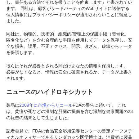
し、責任ある方法でそれを扱うことを約束します」と書かれてい
ます。 同社は、顧客がサードパーティのWebサイトに送信する
個人情報にはプライバシーポリシーが適用されないことに留意し
ました。
同社は、物理的、技術的、組織的/管理上の保護手段（暗号化、
匿名化など）を含む合理的な手段を使用してデータを保存し、安
全な損失、誤用、不正アクセス、開示、改ざん、破壊からデータ
を保護します。
彼らはそれが必要とされる間だけあなたの情報を保持します。
必要がなくなると、情報は安全に破棄されるか、データが上書き
されます。
ニュースのハイドロキシカット
製品は
2009年に市場からリコール
FDAの警告に続いて。 これ
は、黄疸や死などの深刻な肝臓の損傷を含む深刻な健康問題の23
の報告の結果として生じました。
記者会見で、FDAの食品安全応用栄養センターの暫定チーフメデ
ィカルオフィサーであるリンダカッツ医学博士は、消費者に製品