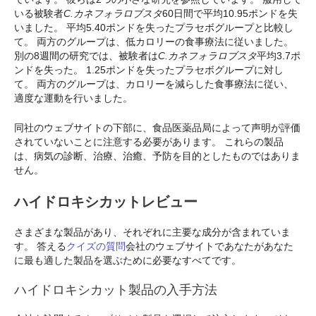
いる被験者
C.カネフォラロブスタ
60日間で平均10.95ポンドを失
いました。 平均5.40ポンドを失ったプラセボグループと比較し
て。 両方のグループは、低カロリーの食事療法に従いました。
別の8週間の研究では、被験者は
C.カネフォラロブスタ
平均3.7ポ
ンドを失った。 1.25ポンドを失ったプラセボグループに対し
て。 両方のグループは、カロリーを減らした食事療法に従い、
適度な運動を行いました。
同社のウェブサイトの下部に、食品医薬品局によって声明が評価
されていないことに注意する必要があります。 これらの製品
は、病気の診断、治療、治癒、予防を目的としたものではありま
せん。
ハイドロキシカットレビュー
さまざまな製品があり、それぞれに主要な成分が含まれていま
す。 答える
クイズの質問
会社のウェブサイトであなたがあなた
に最も適した製品を選ぶために必要なすべてです。
ハイドロキシカット製品の入手方法