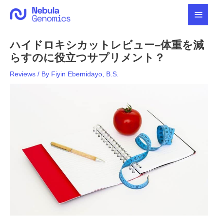
内
メ
容
を
イ
ス
ハイドロキシカットレビュー–体重を減
キ
ン
ッ
らすのに役立つサプリメント？
プ
メ
Reviews
/ By
Fiyin Ebemidayo, B.S.
ニ
ュ
ー