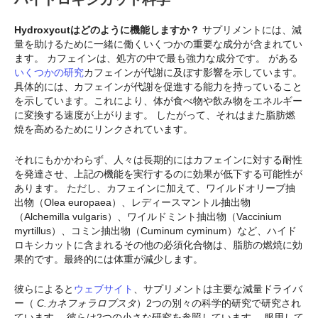
Hydroxycutはどのように機能しますか？
サプリメントには、減
量を助けるために一緒に働くいくつかの重要な成分が含まれてい
ます。 カフェインは、処方の中で最も強力な成分です。 がある
いくつかの研究
カフェインが代謝に及ぼす影響を示しています。
具体的には、カフェインが代謝を促進する能力を持っていること
を示しています。これにより、体が食べ物や飲み物をエネルギー
に変換する速度が上がります。 したがって、それはまた脂肪燃
焼を高めるためにリンクされています。
それにもかかわらず、人々は長期的にはカフェインに対する耐性
を発達させ、上記の機能を実行するのに効果が低下する可能性が
あります。 ただし、カフェインに加えて、ワイルドオリーブ抽
出物（Olea europaea）、レディースマントル抽出物
（Alchemilla vulgaris）、ワイルドミント抽出物（Vaccinium
myrtillus）、コミン抽出物（Cuminum cyminum）など、ハイド
ロキシカットに含まれるその他の必須化合物は、脂肪の燃焼に効
果的です。最終的には体重が減少します。
彼らによると
ウェブサイト
、サプリメントは主要な減量ドライバ
ー（
C.カネフォラロブスタ
）2つの別々の科学的研究で研究され
ています。 彼らは2つの小さな研究を参照しています。 服用して