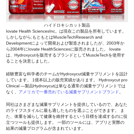
ハイドロキシカット製品
Iovate Health SciencesInc。は現在この製品を所有しています。
しかしながら;もともとはMuscleTechResearch and
Developmentによって開発および製造されましたが、2003年か
ら2004年にIovate HealthSciencesに販売されました。 Iovate
は、Hydroxycutを販売するブランドとしてMuscleTechを使用す
ることを決意しました。
経験豊富な科学者のチームがHydroxycut減量サプリメントを設計
しています。 1億本以上の販売実績があります。 Hydroxycut pro
Clinical —製品Hydroxycutは単なる通常の減量サプリメントでは
なく、
アメリカで一番売れている減量サプリメントブランド
。
同社はさまざまな減量サプリメントを提供しているので、あなた
のライフスタイルに最も適したものを選ぶことができます。 ま
た、体重を減らして健康を維持するという目標を達成するのに役
立つツールも提供します。 一部のツールには、アプリと実際の
結果の減量プログラムが含まれています。