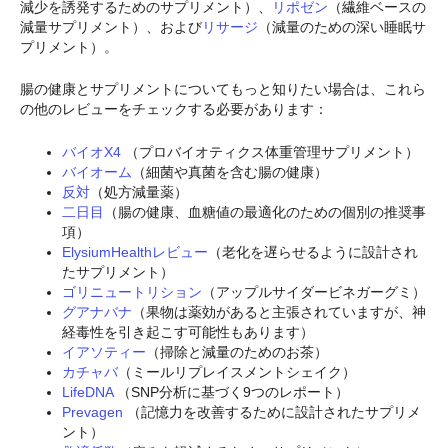
減少を誘発するためのサプリメント）、
リポゼン
（繊維ベースの
減量サプリメント）、および
リサージ
（減量のための深い睡眠サ
プリメント）。
腸の健康とサプリメントについてもっと知りたい場合は、これら
の他のレビューをチェックする必要があります：
バイオX4
（プロバイオティクス体重管理サプリメント）
バイオーム
（細菌や真菌を含む腸の健康）
反対
（処方減量薬）
二日目
（腸の健康、血糖値の最適化のための個別の推奨事
項）
ElysiumHealthレビュー
（老化を遅らせるように設計され
たサプリメント）
ゴリニュートリション
（アップルサイダービネガーグミ）
グアナバナ
（果物は薬効があると主張されていますが、神
経毒性を引き起こす可能性もあります）
イアソティー
（掃除と減量のためのお茶）
カチャバ
（ミールリプレイスメントシェイク）
LifeDNA
（SNP分析に基づく9つのレポート）
Prevagen
（記憶力を改善するために設計されたサプリメ
ント）