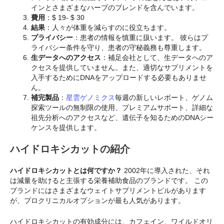
インとさまざまなハーブのブレンドを含んでいます。
費用
：$ 19- $ 30
結果
：人々が体重を減らすのに役立ちます。
プライバシー
：患者の情報を慎重に扱います。 彼らはプ
ライバシー条件を守り、患者の守秘義務も尊重します。
生データへのアクセス
：補足会社として、生データへのア
クセスを提供していません。また、適切なサプリメントを
入手するためにDNAをアップロードする必要もありませ
ん。
補完製品
：
星雲ゲノミクス
毎週の新しいレポート、ゲノム
探索ツールの無制限の使用、プレミアムサポート、詳細な
祖先分析へのアクセスなど、遺伝子を知るためのDNAシー
ケンスを提供します。
ハイドロキシカットの紹介
ハイドロキシカットとは何ですか？
2002年に導入された、それ
は減量を助けると主張する栄養補助食品のブランドです。 この
ブランドにはさまざまなウェイトサプリメントピルがあります
が、プロクリニカルオプションが最も人気があります。
ハイドロキシカットの有効成分には、カフェイン、ワイルドオリ