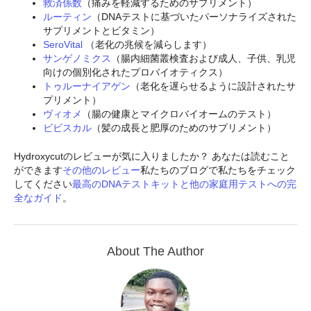
救済係数
（痛みを軽減するためのサプリメント）
ルーティン
（DNAテストに基づいたパーソナライズされた
サプリメントとビタミン）
SeroVital
（老化の兆候を減らします）
サンゲノミクス
（腸内細菌叢検査および成人、子供、乳児
向けの個別化されたプロバイオティクス）
トゥルーナイアゲン
（老化を遅らせるように設計されたサ
プリメント）
ヴィオメ
（腸の健康とマイクロバイオームのテスト）
ビビスカル
（髪の成長と肥厚のためのサプリメント）
Hydroxycutのレビューが気に入りましたか？ あなたは読むこと
ができます
その他のレビュー
私たちのブログで私たちをチェック
してください
最高のDNAテストキットと他の家庭用テストへの完
全なガイド
。
About The Author