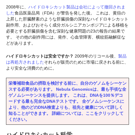
2008年に、
ハイドロキシカット製品は会社によって撤回されま
した
食品医薬品局（FDA）が警告を発した後。 これは、黄疸の
上昇した肝臓酵素のような肝臓損傷の深刻なハイドロキシカット
副作用、およびおそらく成分ガルシニアカンボジアによる移植を
必要とする肝臓損傷を含む深刻な健康問題の23の報告の結果で
す。 その他の副作用には、発作、心血管障害、横紋筋融解症な
どがあります。
ハイドロキシカットは安全ですか？
2009年のリコール後、
製品
は再処方されました
それらが販売のために市場に戻される前に、
より安全な消費のために。
栄養補助食品の摂取を検討する前に、自分のゲノムをシーケン
スする必要があります。 Nebula Genomicsは、最も手頃な全
ゲノムシーケンスを提供します。 これは、DNAを100％デコ
ードする最も完全なDNAテストです。 全ゲノムシーケンスに
より、他のどのDNA検査よりも、祖先と健康について詳しく
知ることができます。 詳細については、ここをクリックして
ください。
ハイドロキシカット科学