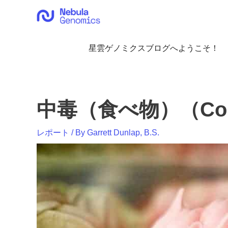
内
容
を
ス
星雲ゲノミクスブログへようこそ！
キ
ッ
プ
中毒（食べ物）（Corn
レポート
/ By
Garrett Dunlap, B.S.