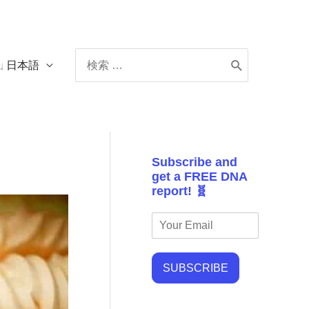
Search
日本語
for:
Subscribe and
get a FREE DNA
report! 🧬
SUBSCRIBE