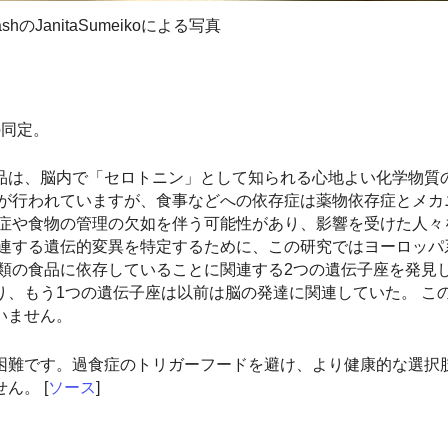
lashのJanitaSumeikoによる写真
の同定。
品は、脳内で「セロトニン」として知られる心地よい化学物質
論が行われていますが、食事などへの依存症は薬物依存症とメカ
食症や食物の管理の欠如を伴う可能性があり、影響を受けた人々
連する遺伝的変異を特定するために、この研究ではヨーロッパ系の
類の食品に依存していることに関連する2つの遺伝子座を発見し
り、もう1つの遺伝子座は以前は脳の発達に関連していた。 こ
いません。
困難です。過食症のトリガーフードを避け、より健康的な選択
ん。 [
ソース
]