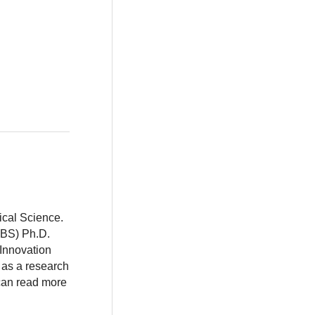
ical Science.
BBS) Ph.D.
 Innovation
 as a research
 can read more