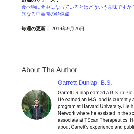
追加のリソース：
食べ物に夢中になっているとはどういう意味ですか
異なる中毒間の類似点
毎週の更新：
2019年9月26日
About The Author
Garrett Dunlap, B.S.
Garrett Dunlap earned a B.S. in Bio
He earned an M.S. and is currently
program at Harvard University. He h
Network where he assisted in the sc
associate at TScan Therapeutics. He
about Garrett's experience and publ