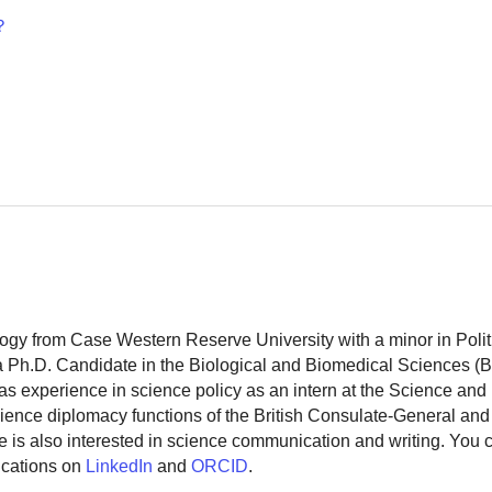
？
logy from Case Western Reserve University with a minor in Polit
 a Ph.D. Candidate in the Biological and Biomedical Sciences (
as experience in science policy as an intern at the Science and
ience diplomacy functions of the British Consulate-General and
 is also interested in science communication and writing. You
ications on
LinkedIn
and
ORCID
.