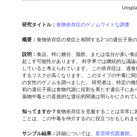
Unsp
研究タイトル：
食物依存症のゲノムワイドな調査
概要：
食物依存症の発症と相関する2つの遺伝子座
説明：
食品、特に糖分、脂肪、または塩分が多い食
起こす可能性があります。 科学界では継続的な議
していると考えられています。 この依存症は、過
するリスクが高くなります。 このタイプの中毒に関
の女性のゲノムを調べました。 研究者は、特定の種
初の遺伝子座は食物代謝に役割を果たす遺伝子にあ
薬物中毒との直接的な遺伝的関連は明らかにされて
知ってますか？
食物依存症を克服することは非常に
ことは、この中毒を仲介するのに役立つかもしれませ
サンプル結果：
詳細については、
星雲研究図書館
。