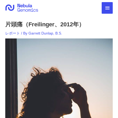
内
メ
容
を
イ
ス
片頭痛（Freilinger、2012年）
キ
ン
ッ
レポート
/ By
Garrett Dunlap, B.S.
プ
メ
ニ
ュ
ー