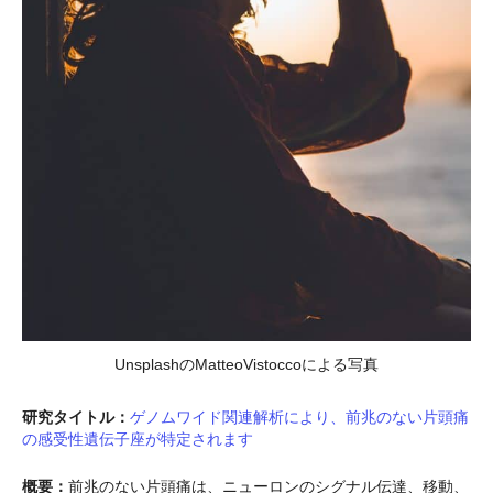
UnsplashのMatteoVistoccoによる写真
研究タイトル：
ゲノムワイド関連解析により、前兆のない片頭痛
の感受性遺伝子座が特定されます
概要：
前兆のない片頭痛は、ニューロンのシグナル伝達、移動、