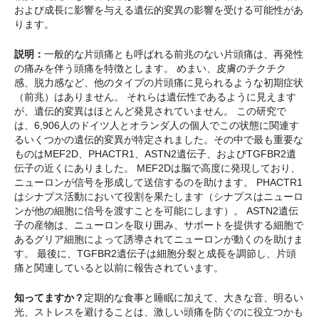
および成長に影響を与える遺伝的変異の影響を受ける可能性があ
ります。
説明：
一般的な片頭痛とも呼ばれる前兆のない片頭痛は、再発性
の痛みを伴う頭痛を特徴とします。 めまい、皮膚のチクチク
感、脱力感など、他のタイプの片頭痛に見られるような初期症状
（前兆）はありません。 それらは遺伝性であるように見えます
が、遺伝的変異はほとんど発見されていません。 この研究で
は、6,906人のドイツ人とオランダ人の個人でこの状態に関連す
るいくつかの遺伝的変異が特定されました。その中で最も重要な
ものはMEF2D、PHACTR1、ASTN2遺伝子、およびTGFBR2遺
伝子の近くにありました。 MEF2Dは脳で高度に発現しており、
ニューロンが信号を形成して送信するのを助けます。 PHACTR1
はシナプス活動において役割を果たします（シナプスはニューロ
ンが他の細胞に信号を渡すことを可能にします）。 ASTN2遺伝
子の産物は、ニューロンを取り囲み、サポートを提供する細胞で
あるグリア細胞によって誘導されてニューロンが動くのを助けま
す。 最後に、TGFBR2遺伝子は細胞分裂と成長を調節し、片頭
痛と関連していると以前に報告されています。
知ってますか？
定期的な食事と睡眠に加えて、大きな音、明るい
光、ストレスを避けることは、激しい頭痛を防ぐのに役立つかも