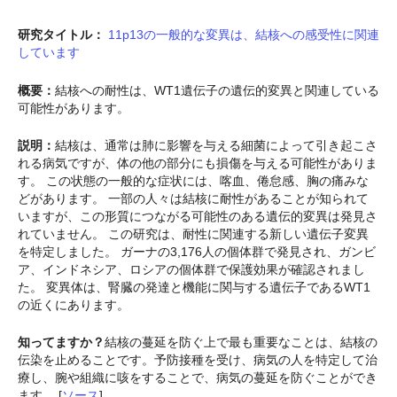
研究タイトル：
11p13の一般的な変異は、結核への感受性に関連
しています
概要：
結核への耐性は、WT1遺伝子の遺伝的変異と関連している
可能性があります。
説明：
結核は、通常は肺に影響を与える細菌によって引き起こさ
れる病気ですが、体の他の部分にも損傷を与える可能性がありま
す。 この状態の一般的な症状には、喀血、倦怠感、胸の痛みな
どがあります。 一部の人々は結核に耐性があることが知られて
いますが、この形質につながる可能性のある遺伝的変異は発見さ
れていません。 この研究は、耐性に関連する新しい遺伝子変異
を特定しました。 ガーナの3,176人の個体群で発見され、ガンビ
ア、インドネシア、ロシアの個体群で保護効果が確認されまし
た。 変異体は、腎臓の発達と機能に関与する遺伝子であるWT1
の近くにあります。
知ってますか？
結核の蔓延を防ぐ上で最も重要なことは、結核の
伝染を止めることです。予防接種を受け、病気の人を特定して治
療し、腕や組織に咳をすることで、病気の蔓延を防ぐことができ
ます。 [
ソース
]