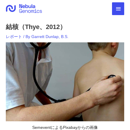
内
メ
容
を
イ
ス
結核（Thye、2012）
キ
ン
ッ
レポート
/ By
Garrett Dunlap, B.S.
プ
メ
ニ
ュ
ー
SemeventによるPixabayからの画像