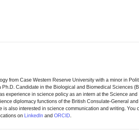
logy from Case Western Reserve University with a minor in Polit
 a Ph.D. Candidate in the Biological and Biomedical Sciences (
as experience in science policy as an intern at the Science and
ience diplomacy functions of the British Consulate-General and
 is also interested in science communication and writing. You
ications on
LinkedIn
and
ORCID
.