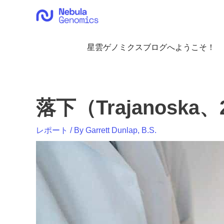
内
容
を
ス
星雲ゲノミクスブログへようこそ！
キ
ッ
プ
落下（Trajanoska、
レポート
/ By
Garrett Dunlap, B.S.