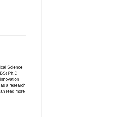
ical Science.
BBS) Ph.D.
 Innovation
 as a research
 can read more