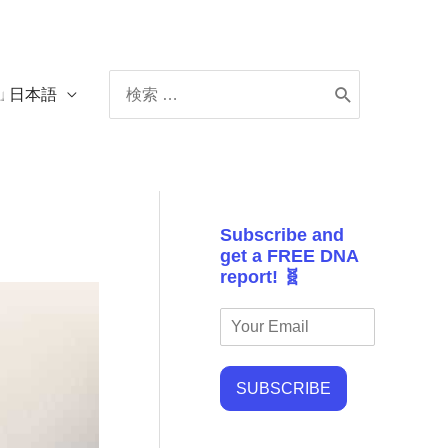
Search
日本語
for:
Subscribe and
get a FREE DNA
report! 🧬
SUBSCRIBE