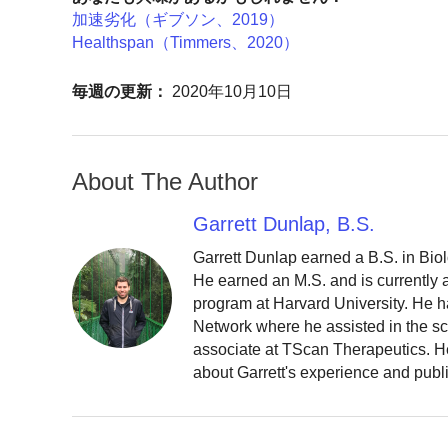
加速劣化（ギブソン、2019）
Healthspan（Timmers、2020）
毎週の更新：
2020年10月10日
About The Author
Garrett Dunlap, B.S.
Garrett Dunlap earned a B.S. in Bio
He earned an M.S. and is currently
program at Harvard University. He h
Network where he assisted in the sc
associate at TScan Therapeutics. He
about Garrett's experience and publ