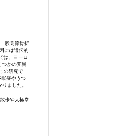
。 股関節骨折
要因には遺伝的
では、ヨーロ
くつかの変異
この研究で
不眠症やうつ
かりました。
な散歩や太極拳