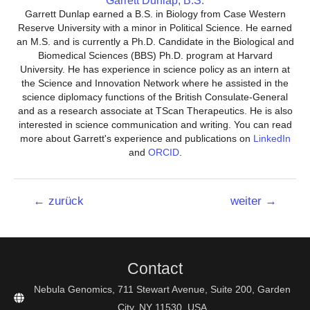
Garrett Dunlap, B.S.
Garrett Dunlap earned a B.S. in Biology from Case Western
Reserve University with a minor in Political Science. He earned
an M.S. and is currently a Ph.D. Candidate in the Biological and
Biomedical Sciences (BBS) Ph.D. program at Harvard
University. He has experience in science policy as an intern at
the Science and Innovation Network where he assisted in the
science diplomacy functions of the British Consulate-General
and as a research associate at TScan Therapeutics. He is also
interested in science communication and writing. You can read
more about Garrett's experience and publications on
LinkedIn
and
ORCID
.
Beitrags-
←
zurück
weiter
→
Navigation
Contact
Nebula Genomics, 711 Stewart Avenue, Suite 200, Garden
City, NY 11530, USA