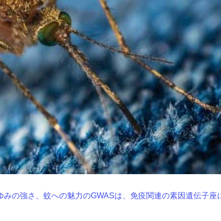
ゆみの強さ、蚊への魅力のGWASは、免疫関連の素因遺伝子座