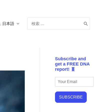
Search
日本語
for:
Subscribe and
get a FREE DNA
report! 🧬
SUBSCRIBE