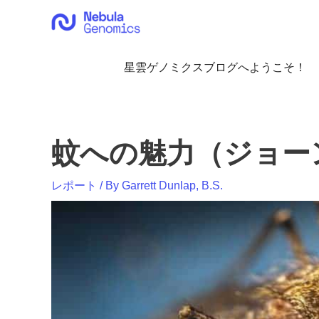
内
容
を
ス
星雲ゲノミクスブログへようこそ！
キ
ッ
プ
蚊への魅力（ジョーン
レポート
/ By
Garrett Dunlap, B.S.