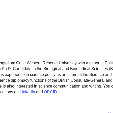
logy from Case Western Reserve University with a minor in Polit
 a Ph.D. Candidate in the Biological and Biomedical Sciences (
as experience in science policy as an intern at the Science and
ience diplomacy functions of the British Consulate-General and
 is also interested in science communication and writing. You
ications on
LinkedIn
and
ORCID
.