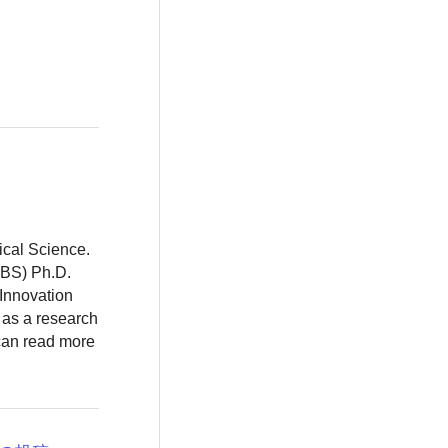
ical Science.
BBS) Ph.D.
 Innovation
 as a research
 can read more