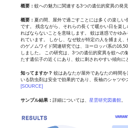
概要：
蚊への魅力に関連する3つの遺伝的変異の発
概要：
夏の間、屋外で過ごすことには多くの楽しい
です。 残念ながら、それらの長くて暖かい日を楽
ればならないことを意味します。 蚊は迷惑でかゆ
れています。 しかし、なぜ蚊が特定の人を捕まえ、
のゲノムワイド関連研究では、ヨーロッパ系の16,
しました。 この研究は、3つの遺伝的変異を蚊への
たす遺伝子の近くにあり、蚊に刺されやすい傾向に
知ってますか？
蚊はあなたが屋外であなたの時間を
いる防虫剤は安全で効果的であり、長袖のシャツや
[SOURCE]
サンプル結果：
詳細については、
星雲研究図書館
。