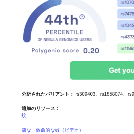
分析されたバリアント：
rs309403、rs1858074、rs
追加のリソース：
蚊
嫌な、致命的な蚊（ビデオ）