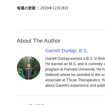
毎週の更新：
2019年12月26日
About The Author
Garrett Dunlap, B.S.
Garrett Dunlap earned a B.S. in Bio
He earned an M.S. and is currently
program at Harvard University. He h
Network where he assisted in the sc
associate at TScan Therapeutics. He
about Garrett's experience and publ