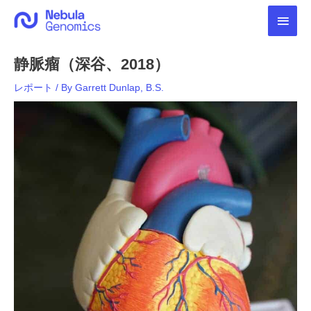
内
メ
容
を
イ
ス
静脈瘤（深谷、2018）
キ
ン
ッ
レポート
/ By
Garrett Dunlap, B.S.
プ
メ
ニ
ュ
ー