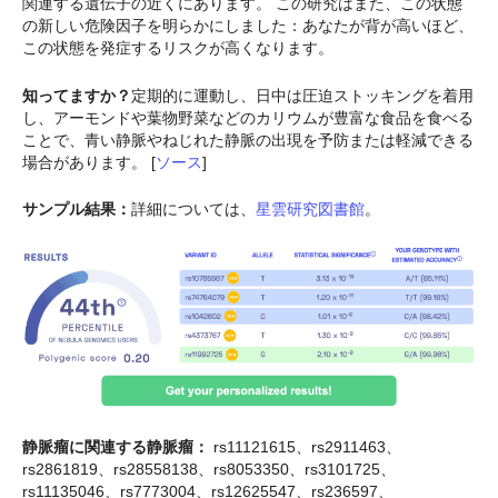
関連する遺伝子の近くにあります。 この研究はまた、この状態
の新しい危険因子を明らかにしました：あなたが背が高いほど、
この状態を発症するリスクが高くなります。
知ってますか？
定期的に運動し、日中は圧迫ストッキングを着用
し、アーモンドや葉物野菜などのカリウムが豊富な食品を食べる
ことで、青い静脈やねじれた静脈の出現を予防または軽減できる
場合があります。 [
ソース
]
サンプル結果：
詳細については、
星雲研究図書館
。
静脈瘤に関連する静脈瘤：
rs11121615、rs2911463、
rs2861819、rs28558138、rs8053350、rs3101725、
rs11135046、rs7773004、rs12625547、rs236597、