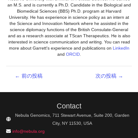
an M.S. and is currently a Ph.D. Candidate in the Biological and
Biomedical Sciences (BBS) Ph.D. program at Harvard
University. He has experience in science policy as an intern at
the Science and Innovation Network where he assisted in the
science diplomacy functions of the British Consulate-General
and as a research associate at TScan Therapeutics. He is also
interested in science communication and writing. You can read
more about Garrett's experience and publications on
LinkedIn
and
ORCID
.
投
←
前の投稿
次の投稿
→
稿
ナ
ビ
ゲ
Contact
ー
シ
Nebula Genomics, 711 Stewart Avenue, Suite 200, Garden
ョ
City, NY 11530, USA
ン
info@nebula.org