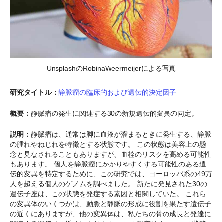
UnsplashのRobinaWeermeijerによる写真
研究タイトル：
静脈瘤の臨床的および遺伝的決定因子
概要：
静脈瘤の発生に関連する30の新規遺伝的変異の同定。
説明：
静脈瘤は、通常は脚に血液が溜まるときに発生する、静脈
の腫れやねじれを特徴とする状態です。 この状態は美容上の懸
念と見なされることもありますが、血栓のリスクを高める可能性
もあります。 個人を静脈瘤にかかりやすくする可能性のある遺
伝的変異を特定するために、この研究では、ヨーロッパ系の49万
人を超える個人のゲノムを調べました。 新たに発見された30の
遺伝子座は、この状態を発症する素因と相関していた。 これら
の変異体のいくつかは、動脈と静脈の形成に役割を果たす遺伝子
の近くにありますが、他の変異体は、私たちの骨の成長と発達に