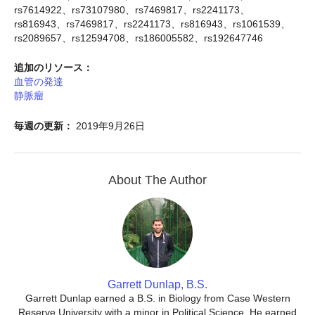
rs7614922、rs73107980、rs7469817、rs2241173、
rs816943、rs7469817、rs2241173、rs816943、rs1061539、
rs2089657、rs12594708、rs186005582、rs192647746
追加のリソース：
血管の発達
静脈瘤
毎週の更新：
2019年9月26日
About The Author
Garrett Dunlap, B.S.
Garrett Dunlap earned a B.S. in Biology from Case Western
Reserve University with a minor in Political Science. He earned