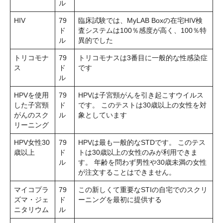
ル
HIV
79
臨床試験では、MyLAB Boxの在宅HIV検
ド
査システムは100％感度が高く、100％特
ル
異的でした
トリコモナ
79
トリコモナスは3番目に一般的な性感染症
ス
ド
です
ル
HPVを使用
79
HPVは子宮頸がんを引き起こすウイルス
した子宮頸
ド
です。 このテストは30歳以上の女性を対
がんのスク
ル
象としています
リーニング
HPV女性30
79
HPVは最も一般的なSTDです。 このテス
歳以上
ド
トは30歳以上の女性のみが利用できま
ル
す。 年齢を問わず男性や30歳未満の女性
が注文することはできません。
マイコプラ
79
この新しくて重要なSTIの自宅でのスクリ
ズマ・ジェ
ド
ーニングを最初に提供する
ニタリウム
ル