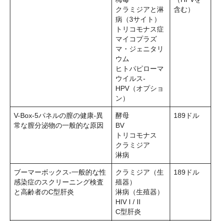
クラミジアと淋
含む）
病（3サイト）
トリコモナス症
マイコプラズ
マ・ジェニタリ
ウム
ヒトパピローマ
ウイルス-
HPV（オプショ
ン）
V-Box-5パネルの膣の健康-異
酵母
189ドル
常な膣分泌物の一般的な原因
BV
トリコモナス
クラミジア
淋病
ブーマーボックス-一般的な性
クラミジア（生
189ドル
感染症のスクリーニング検査
殖器）
と高齢者のC型肝炎
淋病（生殖器）
HIV I / II
C型肝炎