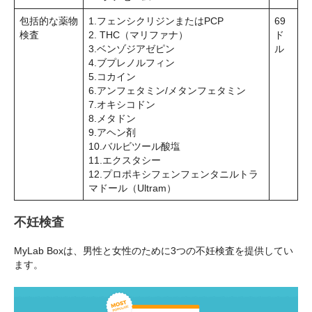
包括的な薬物
1.フェンシクリジンまたはPCP
69
検査
2. THC（マリファナ）
ド
3.ベンゾジアゼピン
ル
4.ブプレノルフィン
5.コカイン
6.アンフェタミン/メタンフェタミン
7.オキシコドン
8.メタドン
9.アヘン剤
10.バルビツール酸塩
11.エクスタシー
12.プロポキシフェンフェンタニルトラ
マドール（Ultram）
不妊検査
MyLab Boxは、男性と女性のために3つの不妊検査を提供してい
ます。