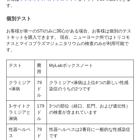
す。
個別テスト
お客様が単一のSTIのみに関心がある場合、お客様は個別のテス
トキットを購入できます。 現在、ニューヨーク州ではトリコモ
ナスとマイコプラズマジェニタリウムの検査のみが利用可能で
す。
テスト
費
MyLabボックスノート
用
クラミジア
79
クラミジア+淋病は上位4つの新しい性感
+淋病
ド
染症のうちの2つです
ル
3-サイトク
179
3つの部位（経口、肛門、および遺伝性）
ラミジアと
ド
の検査が含まれています
淋病
ル
性器ヘルペ
79
性器ヘルペスは2番目に一般的な性感染症
ス
ド
です