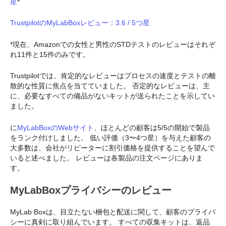
星
*
TrustpilotのMyLabBoxレビュー：3.6 / 5つ星
*現在、Amazonでの女性と男性のSTDテストのレビューはそれぞ
れ11件と15件のみです。
Trustpilotでは、肯定的なレビューはプロセスの速度とテストの離
散的な性質に焦点を当てていました。 否定的なレビューは、主
に、必要なすべての備品がないキットが送られたことを示してい
ました。
に
MyLabBoxのWebサイト
、ほとんどの顧客は5/5の開始で製品
をランク付けしました。 低い評価（3〜4つ星）を与えた顧客の
大多数は、会社がリピーターに割引価格を提供することを望んで
いると述べました。 レビューは各製品の注文ページにありま
す。
MyLabBoxプライバシーのレビュー
MyLab Boxは、目立たない梱包と配送に関して、顧客のプライバ
シーに真剣に取り組んでいます。 すべての収集キットは、返品