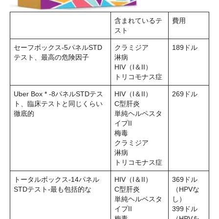
含まれているテ
費用
スト
セーフボックス-5パネルSTD
クラミジア
189ドル
テスト、最高の危険因子
淋病
HIV（I＆II）
トリコモナス症
Uber Box * -8パネルSTDテス
HIV（I＆II）
269ドル
ト、臨床テストと同じくらい
C型肝炎
徹底的
単純ヘルペスタ
イプII
梅毒
クラミジア
淋病
トリコモナス症
トータルボックス-14パネル
HIV（I＆II）
369ドル
STDテスト-最も包括的な
C型肝炎
（HPVな
単純ヘルペスタ
し）
イプII
399ドル
梅毒
（HPVを