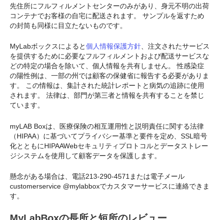
先住所にフルフィルメントセンターのみがあり、身元不明の出荷
コンテナでお客様の自宅に配送されます。 サンプルを返すため
の封筒も同様に目立たないものです。
MyLabボックスによると
個人情報保護方針
、注文されたサービス
を提供するために必要なフルフィルメントおよび配送サービスな
どの特定の場合を除いて、個人情報を共有しません。 性感染症
の陽性例は、一部の州では顧客の保健省に報告する必要がありま
す。 この情報は、集計された統計レポートと病気の追跡に使用
されます。 法律は、部門が第三者と情報を共有することを禁じ
ています。
myLAB Boxは、医療保険の相互運用性と説明責任に関する法律
（HIPAA）に基づいてプライバシー基準と要件を定め、SSL暗号
化とともにHIPAAWebセキュリティプロトコルとデータストレー
ジシステムを使用して顧客データを保護します。
懸念がある場合は、電話213-290-4571または電子メール
customerservice @mylabboxでカスタマーサービスに連絡できま
す。
MyLabBoxの長所と短所のレビュー