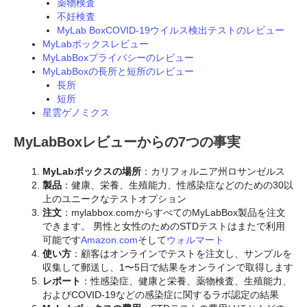
薬物検査
不妊検査
MyLab BoxCOVID-19ウイルス検出テストのレビュー
MyLabボックスレビュー
MyLabBoxプライバシーのレビュー
MyLabBoxの長所と短所のレビュー
長所
短所
星雲ゲノミクス
MyLabBoxレビューからの7つの事実
MyLabボックスの場所
：カリフォルニア州ロサンゼルス
製品
：健康、栄養、生殖能力、性感染症などのための30以
上のユニークなテストオプション
注文
：mylabbox.comからすべてのMyLabBox製品を注文
できます。 男性と女性のためのSTDテストはまたで利用
可能です
Amazon.com
そして
ウォルマート
使い方
：顧客はオンラインでテストを注文し、サンプルを
収集して郵送し、1〜5日で結果をオンラインで取得します
レポート
：性感染症、健康と栄養、薬物検査、生殖能力、
およびCOVID-19などの感染症に関するラボ認定の結果