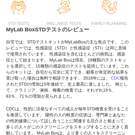
MyLab BoxSTDテストのレビュー
自宅では、STDテストキットがMyLabBoxの主な焦点です。 この
レビューでは、性感染症（STD）と性感染症（STI）は同じ意味
で使用されています。 性感染症を含むほとんどの病気は、感染
症として始まります。 MyLab Boxは現在、18種類のテストキッ
トを選択して、15種類の感染症のテストを提供しています。これ
らのキットは、自宅から完全に完了でき、顧客が肯定的な結果を
受け取った場合は無料で相談できます。 2018年には、
CDC
報告
されたSTDの増加は5年連続で、史上最高に達しました。 例とし
て、クラミジア、淋病、梅毒の検査では、それぞれ19％、
63％、71％の増加が見られました。
CDCは、性的に活発なすべての成人が毎年STD検査を受けること
を推奨しています。 陽性の人の軽度の症状は、専門家とあなた
の性的健康について話し合うことに関連する厄介さと相まって、
多くの人々がこのスクリーニングをスキップすることに大きく貢
献しています。 MyLab Boxは、より多くの人々をスクリーニン