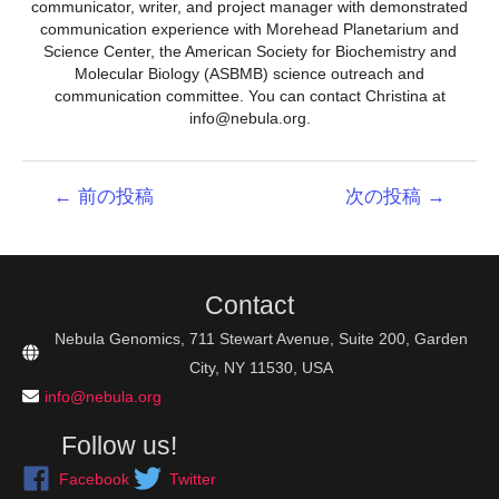
communicator, writer, and project manager with demonstrated
communication experience with Morehead Planetarium and
Science Center, the American Society for Biochemistry and
Molecular Biology (ASBMB) science outreach and
communication committee. You can contact Christina at
info@nebula.org.
投
←
前の投稿
次の投稿
→
稿
ナ
ビ
ゲ
Contact
ー
シ
Nebula Genomics, 711 Stewart Avenue, Suite 200, Garden
ョ
City, NY 11530, USA
ン
info@nebula.org
Follow us!
Facebook
Twitter