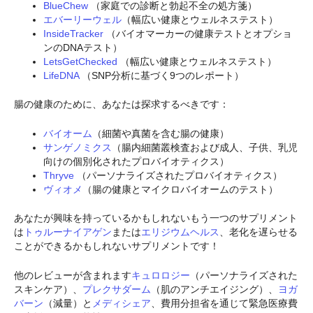
BlueChew
（家庭での診断と勃起不全の処方箋）
エバーリーウェル
（幅広い健康とウェルネステスト）
InsideTracker
（バイオマーカーの健康テストとオプショ
ンのDNAテスト）
LetsGetChecked
（幅広い健康とウェルネステスト）
LifeDNA
（SNP分析に基づく9つのレポート）
腸の健康のために、あなたは探求するべきです：
バイオーム
（細菌や真菌を含む腸の健康）
サンゲノミクス
（腸内細菌叢検査および成人、子供、乳児
向けの個別化されたプロバイオティクス）
Thryve
（パーソナライズされたプロバイオティクス）
ヴィオメ
（腸の健康とマイクロバイオームのテスト）
あなたが興味を持っているかもしれないもう一つのサプリメント
は
トゥルーナイアゲン
または
エリジウムヘルス
、老化を遅らせる
ことができるかもしれないサプリメントです！
他のレビューが含まれます
キュロロジー
（パーソナライズされた
スキンケア）、
プレクサダーム
（肌のアンチエイジング）、
ヨガ
バーン
（減量）と
メディシェア
、費用分担省を通じて緊急医療費