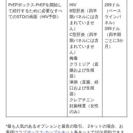
PrEPボックス-PrEPを開始し
HIV
289ドル
て続行するために必要なすべ
B型肝炎（四半
（ベース
てのSTDの画面（HIV予防）
期パネルには含
ラインパ
まれていませ
ネル）
ん）
399ドル
C型肝炎（四半
（四半期
期パネルには含
ごとに3か
まれていませ
月）
ん）
梅毒
クラミジア（直
腸および生殖
器）
淋病（直腸、経
口および生殖
器）
クレアチニン
妊娠検査（女性
のみ）
*最も人気のあるオプションと最良の取引。 2キットの場合、お
客様は
ラブボックス-カップルキット
各キットで10％節約できま