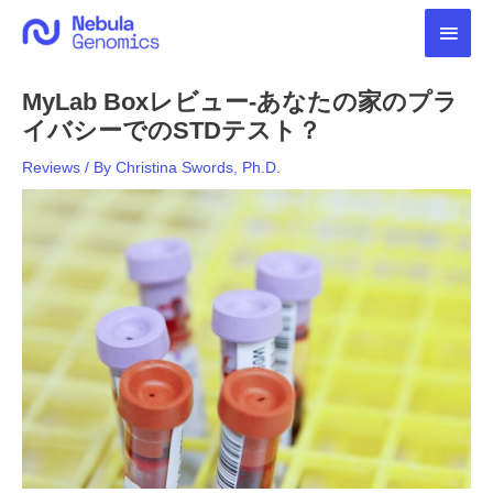
内
メ
容
を
イ
ス
MyLab Boxレビュー-あなたの家のプラ
キ
ン
ッ
イバシーでのSTDテスト？
プ
メ
Reviews
/ By
Christina Swords, Ph.D.
ニ
ュ
ー