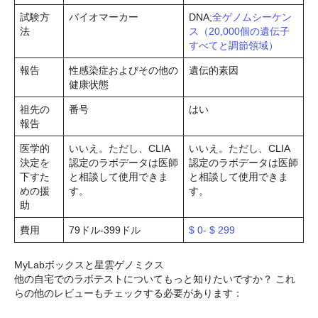
試験方
バイオマーカー
DNA;
全ゲノムシーケン
法
ス（20,000個の遺伝子
すべてと調節領域）
報告
性感染症およびその他の
遺伝的素因
健康状態
祖先の
番号
はい
報告
医学的
いいえ。ただし、CLIA
いいえ。ただし、CLIA
決定を
認定のラボデータは医師
認定のラボデータは医師
下すた
と相談して使用できま
と相談して使用できま
めの援
す。
す。
助
費用
79ドル-399ドル
$ 0- $ 299
MyLabボックスと星雲ゲノミクス
他の自宅でのラボテストについてもっと知りたいですか？ これ
らの他のレビューもチェックする必要があります：