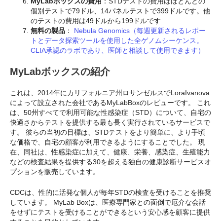
MyLabボックスの費用
：STDテストの費用はほとんどの
個別テストで79ドル、14パネルテストで399ドルです。他
のテストの費用は49ドルから199ドルです
無料の製品
：
Nebula Genomics（毎週更新されるレポー
トとデータ探索ツールを使用した全ゲノムシーケンス。
CLIA承認のラボであり、医師と相談して使用できます）
MyLabボックスの紹介
これは、2014年にカリフォルニア州ロサンゼルスでLoraIvanova
によって設立された会社であるMyLabBoxのレビューです。 これ
は、50州すべてで利用可能な性感染症（STD）について、自宅の
快適さからテストを提供する最も長く実行されているサービスで
す。 彼らの当初の目標は、STDテストをより簡単に、より手頃
な価格で、自宅の顧客が利用できるようにすることでした。 現
在、同社は、性感染症に加えて、健康、栄養、感染症、生殖能力
などの検査結果を提供する30を超える独自の健康診断サービスオ
プションを販売しています。
CDCは、性的に活発な個人が毎年STDの検査を受けることを推奨
しています。 MyLab Boxは、医療専門家との面倒で厄介な会話
をせずにテストを受けることができるという安心感を顧客に提供