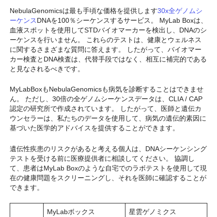
NebulaGenomicsは最も手頃な価格を提供します
30x全ゲノムシ
ーケンス
DNAを100％シーケンスするサービス。 MyLab Boxは、
血液スポットを使用してSTDバイオマーカーを検出し、DNAのシ
ーケンスを行いません。 これらのテストは、健康とウェルネス
に関するさまざまな質問に答えます。 したがって、バイオマー
カー検査とDNA検査は、代替手段ではなく、相互に補完的である
と見なされるべきです。
MyLabBoxもNebulaGenomicsも病気を診断することはできませ
ん。 ただし、30倍の全ゲノムシーケンスデータは、CLIA / CAP
認定の研究所で作成されています。 したがって、医師と遺伝カ
ウンセラーは、私たちのデータを使用して、病気の遺伝的素因に
基づいた医学的アドバイスを提供することができます。
遺伝性疾患のリスクがあると考える個人は、DNAシーケンシング
テストを受ける前に医療提供者に相談してください。 協調し
て、患者はMyLab Boxのような自宅でのラボテストを使用して現
在の健康問題をスクリーニングし、それを医師に確認することが
できます。
MyLabボックス
星雲ゲノミクス