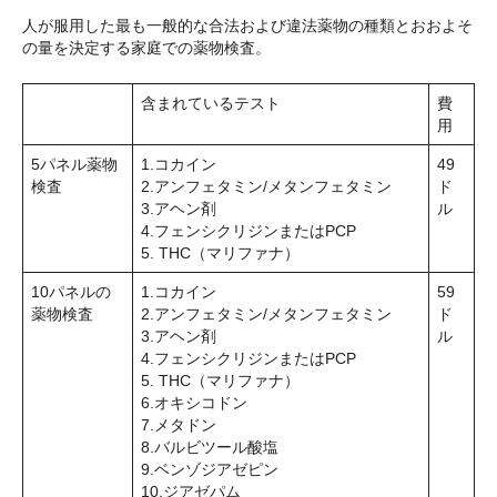
人が服用した最も一般的な合法および違法薬物の種類とおおよそ
の量を決定する家庭での薬物検査。
含まれているテスト
費
用
5パネル薬物
1.コカイン
49
検査
2.アンフェタミン/メタンフェタミン
ド
3.アヘン剤
ル
4.フェンシクリジンまたはPCP
5. THC（マリファナ）
10パネルの
1.コカイン
59
薬物検査
2.アンフェタミン/メタンフェタミン
ド
3.アヘン剤
ル
4.フェンシクリジンまたはPCP
5. THC（マリファナ）
6.オキシコドン
7.メタドン
8.バルビツール酸塩
9.ベンゾジアゼピン
10.ジアゼパム