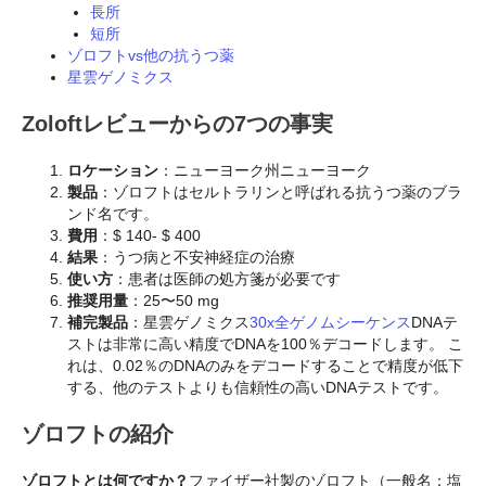
長所
短所
ゾロフトvs他の抗うつ薬
星雲ゲノミクス
Zoloftレビューからの7つの事実
ロケーション
：ニューヨーク州ニューヨーク
製品
：ゾロフトはセルトラリンと呼ばれる抗うつ薬のブラ
ンド名です。
費用
：$ 140- $ 400
結果
：うつ病と不安神経症の治療
使い方
：患者は医師の処方箋が必要です
推奨用量
：25〜50 mg
補完製品
：星雲ゲノミクス
30x全ゲノムシーケンス
DNAテ
ストは非常に高い精度でDNAを100％デコードします。 こ
れは、0.02％のDNAのみをデコードすることで精度が低下
する、他のテストよりも信頼性の高いDNAテストです。
ゾロフトの紹介
ゾロフトとは何ですか？
ファイザー社製のゾロフト（一般名：塩