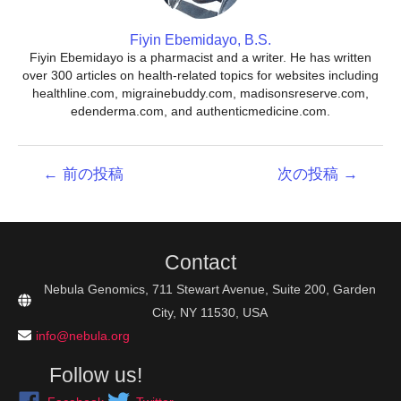
Fiyin Ebemidayo, B.S.
Fiyin Ebemidayo is a pharmacist and a writer. He has written
over 300 articles on health-related topics for websites including
healthline.com, migrainebuddy.com, madisonsreserve.com,
edenderma.com, and authenticmedicine.com.
投
←
前の投稿
次の投稿
→
稿
ナ
ビ
ゲ
Contact
ー
シ
Nebula Genomics, 711 Stewart Avenue, Suite 200, Garden
ョ
City, NY 11530, USA
ン
info@nebula.org
Follow us!