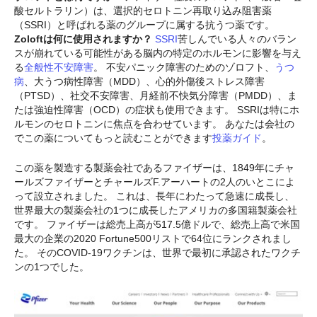
酸セルトラリン）は、選択的セロトニン再取り込み阻害薬
（SSRI）と呼ばれる薬のグループに属する抗うつ薬です。
Zoloftは何に使用されますか？
SSRI
苦しんでいる人々のバラン
スが崩れている可能性がある脳内の特定のホルモンに影響を与え
る
全般性不安障害
。 不安パニック障害のためのゾロフト、
うつ
病
、大うつ病性障害（MDD）、心的外傷後ストレス障害
（PTSD）、社交不安障害、月経前不快気分障害（PMDD）、ま
たは強迫性障害（OCD）の症状も使用できます。 SSRIは特にホ
ルモンのセロトニンに焦点を合わせています。 あなたは会社の
でこの薬についてもっと読むことができます
投薬ガイド
。
この薬を製造する製薬会社であるファイザーは、1849年にチャ
ールズファイザーとチャールズF.アーハートの2人のいとこによ
って設立されました。 これは、長年にわたって急速に成長し、
世界最大の製薬会社の1つに成長したアメリカの多国籍製薬会社
です。 ファイザーは総売上高が517.5億ドルで、総売上高で米国
最大の企業の2020 Fortune500リストで64位にランクされまし
た。 そのCOVID-19ワクチンは、世界で最初に承認されたワクチ
ンの1つでした。