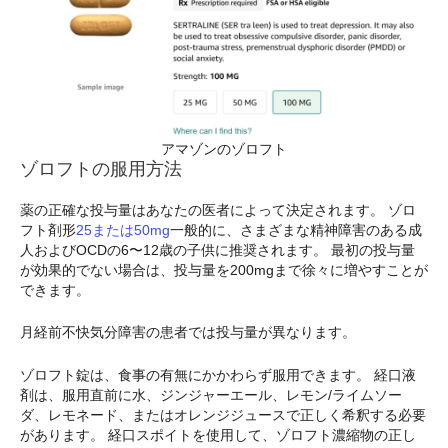
アマゾンのゾロフト
ゾロフトの服用方法
薬の正確な投与量はあなたの医者によって決定されます。 ゾロ
フト剤形
25または50mg
一般的に、さまざまな精神障害のある成
人およびOCDの6〜12歳の子供に推奨されます。 最初の投与量
が効果的でない場合は、投与量を200mgまで徐々に増やすことが
できます。
月経前不快気分障害の患者では投与量が異なります。
ゾロフト錠は、食事の有無にかかわらず服用できます。 経口液
剤は、服用直前に水、ジンジャーエール、レモン/ライムソー
ダ、レモネード、またはオレンジジュースで正しく希釈する必要
があります。 経口スポイトを使用して、ゾロフト濃縮物の正し