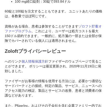
100 mg経口錠剤：30錠で393.84ドル
60錠と100錠を注文することもできます。 ユニットあたりの価格
は、各数量でほぼ同じです。
資格がある場合、患者は参加することができます
ゾロフト貯蓄オ
ファープログラム
、これにより、ユーザーは処方コストを最大
150ドル節約できます。 一般的に、処方箋の一部または全部が保
険でカバーされている個人には適用されません。
Zoloftプライバシーレビュー
へのリンク
個人情報保護方針
ファイザーのウェブページで見るこ
とができます。 ポリシーは最近更新され、2020年11月19日に発
効しました。
ファイザーがお客様の情報を使用する方法には、必要かつ適切な
サードパーティとの接続、特定の製品、サービス、ニュースへの
アクセス能力の検証、製品とサービスの改善、患者と消費者の保
護などがあります。
また、PfizerInc。およびその子会社を含む企業ファミリー内でお