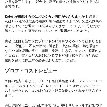
い量を決定します。 混合後、溶液が曇ったり曇ったりするのは
正常です。
Zoloftが機能するのにどのくらい時間がかかりますか？
患者さ
んは1〜2週間後に薬の治療効果を確認できますが、完全な効果を
感じるまでには通常4〜6週間かかります。 これは、十分な処方
箋がシステムに蓄積されるまでに約1週間かかるためです。
患者は医師と話す前にゾロフトの服用をやめるべきではありませ
ん。 一般的に、不安の増大、過敏性、気分の高低、落ち着きの
なさや睡眠習慣の変化、頭痛、発汗、吐き気、めまい、感電のよ
うな感覚、震えなどの深刻なゾロフト離脱症状を避けるために、
投薬を徐々に停止する必要があります。と混乱。
ゾロフトコストレビュー
医師の処方に応じて、ゾロフト経口濃縮物（水、ジンジャーエー
ル、レモン/ライムソーダ、レモネード、またはオレンジジュー
スを混ぜたもの）またはゾロフト経口錠剤のいずれかを購入でき
ます。
経口濃縮物は20mg / mLで提供され、60ミリリットルで273.70ド