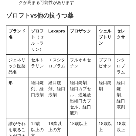
クが高まる可能性があります
ゾロフトvs他の抗うつ薬
ブランド
ゾロフ
Lexapro
プロザック
ウェル
セレ
名
ト
（セ
ブトリ
クサ
ルトラ
ン
リン）
ジェネリ
セルト
エスシタ
フルオキセ
ブプロ
シタ
ック医薬
ラリン
ロプラム
チン
ピオン
ロプ
品名
ラム
形
経口錠
経口錠
経口錠剤、
経口錠
経口
剤、経
剤、経口
経口カプセ
剤
錠
口液剤
液剤
ル、遅延放
剤、
出経口カプ
経口
セル、経口
液剤
液剤
誰がそれ
12歳
18歳以
18歳以上
18歳以
18歳
を取るこ
以上の
上の方
上
以上
とができ
方