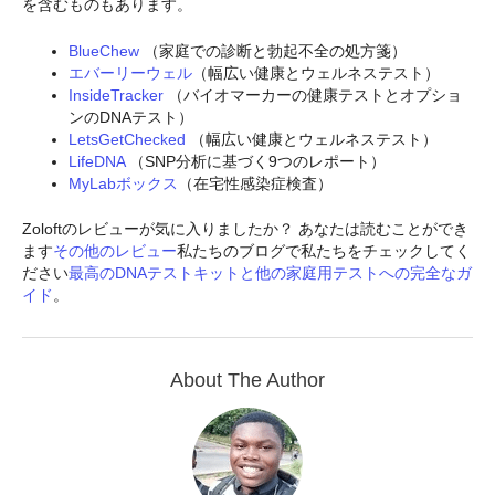
を含むものもあります。
BlueChew
（家庭での診断と勃起不全の処方箋）
エバーリーウェル
（幅広い健康とウェルネステスト）
InsideTracker
（バイオマーカーの健康テストとオプショ
ンのDNAテスト）
LetsGetChecked
（幅広い健康とウェルネステスト）
LifeDNA
（SNP分析に基づく9つのレポート）
MyLabボックス
（在宅性感染症検査）
Zoloftのレビューが気に入りましたか？ あなたは読むことができ
ます
その他のレビュー
私たちのブログで私たちをチェックしてく
ださい
最高のDNAテストキットと他の家庭用テストへの完全なガ
イド
。
About The Author