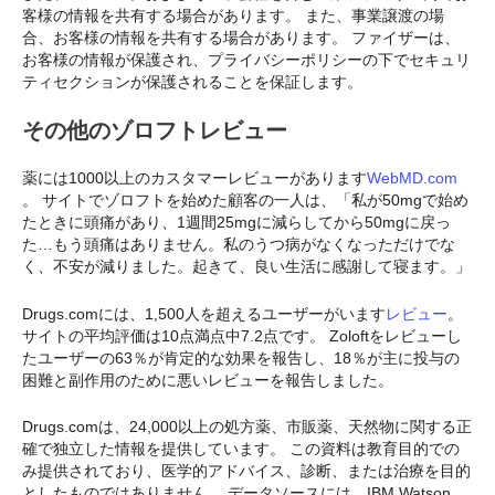
客様の情報を共有する場合があります。 また、事業譲渡の場
合、お客様の情報を共有する場合があります。 ファイザーは、
お客様の情報が保護され、プライバシーポリシーの下でセキュリ
ティセクションが保護されることを保証します。
その他のゾロフトレビュー
薬には1000以上のカスタマーレビューがあります
WebMD.com
。 サイトでゾロフトを始めた顧客の一人は、「私が50mgで始め
たときに頭痛があり、1週間25mgに減らしてから50mgに戻っ
た…もう頭痛はありません。私のうつ病がなくなっただけでな
く、不安が減りました。起きて、良い生活に感謝して寝ます。」
Drugs.comには、1,500人を超えるユーザーがいます
レビュー
。
サイトの平均評価は10点満点中7.2点です。 Zoloftをレビューし
たユーザーの63％が肯定的な効果を報告し、18％が主に投与の
困難と副作用のために悪いレビューを報告しました。
Drugs.comは、24,000以上の処方薬、市販薬、天然物に関する正
確で独立した情報を提供しています。 この資料は教育目的での
み提供されており、医学的アドバイス、診断、または治療を目的
としたものではありません。 データソースには、IBM Watson