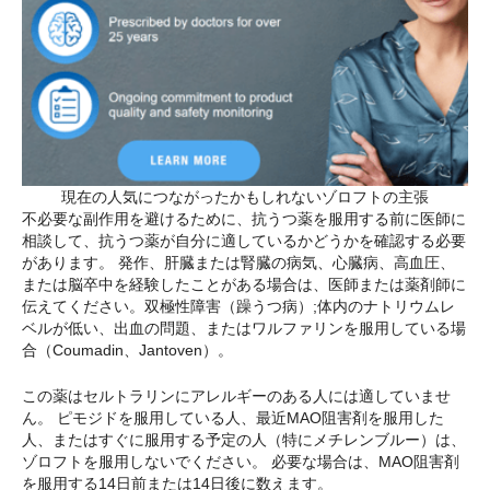
現在の人気につながったかもしれないゾロフトの主張
不必要な副作用を避けるために、抗うつ薬を服用する前に医師に
相談して、抗うつ薬が自分に適しているかどうかを確認する必要
があります。 発作、肝臓または腎臓の病気、心臓病、高血圧、
または脳卒中を経験したことがある場合は、医師または薬剤師に
伝えてください。双極性障害（躁うつ病）;体内のナトリウムレ
ベルが低い、出血の問題、またはワルファリンを服用している場
合（Coumadin、Jantoven）。
この薬はセルトラリンにアレルギーのある人には適していませ
ん。 ピモジドを服用している人、最近MAO阻害剤を服用した
人、またはすぐに服用する予定の人（特にメチレンブルー）は、
ゾロフトを服用しないでください。 必要な場合は、MAO阻害剤
を服用する14日前または14日後に数えます。