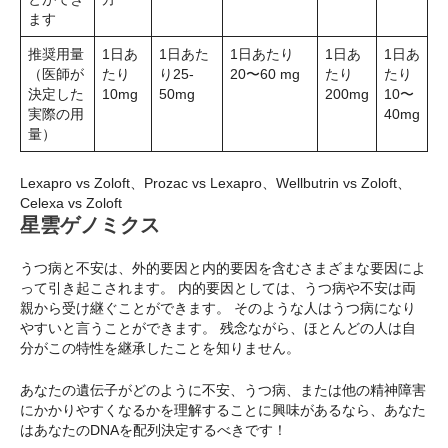
ます
推奨用量
1日あ
1日あた
1日あたり
1日あ
1日あ
（医師が
たり
り25-
20〜60 mg
たり
たり
決定した
10mg
50mg
200mg
10〜
実際の用
40mg
量）
Lexapro vs Zoloft、Prozac vs Lexapro、Wellbutrin vs Zoloft、
Celexa vs Zoloft
星雲ゲノミクス
うつ病と不安は、外的要因と内的要因を含むさまざまな要因によ
って引き起こされます。 内的要因としては、うつ病や不安は両
親から受け継ぐことができます。 そのような人はうつ病になり
やすいと言うことができます。 残念ながら、ほとんどの人は自
分がこの特性を継承したことを知りません。
あなたの遺伝子がどのように不安、うつ病、または他の精神障害
にかかりやすくなるかを理解することに興味があるなら、あなた
はあなたのDNAを配列決定するべきです！