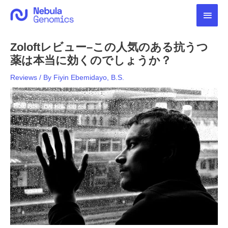
内
メ
容
を
イ
ス
Zoloftレビュー–この人気のある抗うつ
キ
ン
ッ
薬は本当に効くのでしょうか？
プ
メ
Reviews
/ By
Fiyin Ebemidayo, B.S.
ニ
ュ
ー