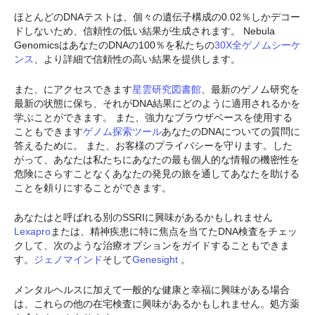
ほとんどのDNAテストは、個々の遺伝子構成の0.02％しかデコー
ドしないため、信頼性の低い結果が生成されます。 Nebula
GenomicsはあなたのDNAの100％を私たちの
30X全ゲノムシーケ
ンス
、より詳細で信頼性の高い結果を提供します。
また、にアクセスできます
星雲研究図書館
、最新のゲノム研究を
最新の状態に保ち、それがDNA結果にどのように適用されるかを
学ぶことができます。 また、強力なブラウザベースを使用する
こともできます
ゲノム探索ツール
あなたのDNAについての質問に
答えるために。 また、お客様のプライバシーを守ります。した
がって、あなたは私たちにあなたの最も個人的な情報の機密性を
危険にさらすことなくあなたの発見の旅を通してあなたを助ける
ことを頼りにすることができます。
あなたはと呼ばれる別のSSRIに興味があるかもしれません
Lexapro
または、精神疾患に特に焦点を当てたDNA検査をチェッ
クして、次のような治療オプションをガイドすることもできま
す。
ジェノマインド
そして
Genesight
。
メンタルヘルスに加えて一般的な健康と幸福に興味がある場合
は、これらの他の在宅検査に興味があるかもしれません。処方薬