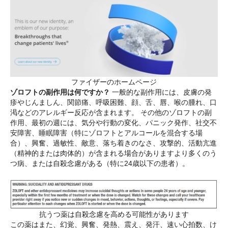
ファイザーのホームページ
ゾロフトの副作用は何ですか？
一般的な副作用には、皮膚の発
疹やじんましん、関節痛、呼吸困難、顔、舌、唇、喉の腫れ、口
渇などのアレルギー反応が含まれます。 その他のゾロフトの副
作用、最初の週には、気分や行動の変化、パニック発作、社交不
安障害、睡眠障害（特にゾロフトとアルコールを混合する場
合）、興奮、過敏性、敵意、落ち着きのなさ、攻撃的、活動亢進
（精神的または肉体的）が含まれる場合がありますより多くのう
つ病、または自殺念慮がある（特に24歳以下の患者）。
抗うつ薬は自殺念慮を高める可能性があります
この薬はまた、幻覚、興奮、発熱、震え、発汗、速い心拍数、け