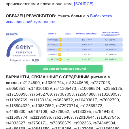
происшествиям и плохим оценкам.
[SOURCE]
ОБРАЗЕЦ РЕЗУЛЬТАТОВ:
Узнать больше о
Библиотека
исследований туманности
.
ВАРИАНТЫ, СВЯЗАННЫЕ С СЕРДЕЧНЫМ ритмом в
покое:
rs2124500, rs13301794, rs12440698, rs7277023,
rs6050351, rs148101639, rs41305473, rs10066524, rs2355125,
rs17150996, rs75452709, rs7307053, rs2654980, rs13189957,
rs11928769, rs11153164, rs6828872, rs10493817, rs7602799,
rs115504329, rs10887652, rs72973714, rs12569272,
rs4499830, rs6487108, rs2726052, rs4133395, rs7849438,
rs11585774, rs11196996, rs6136407, rs2910644, rs13027546,
rs4933627, rs3756171, rs73858679, rs902356, rs74848904,
rs6489568, rs10848650, rs7315286, rs1427039, rs113369180,