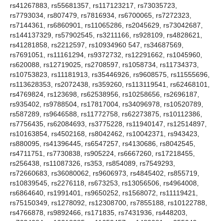
rs41267883, rs55681357, rs117123217, rs73035723,
rs7793034, rs807479, rs7816934, rs6700065, rs7272323,
rs7144361, rs6860901, rs11065286, rs2045629, rs73042687,
rs144137329, rs57902545, rs3211166, rs928109, rs4828621,
rs41281858, rs2212597, rs10934960 547, rs34687569,
rs7691051, rs11161294, rs9372732, rs12291662, rs1045960,
rs620088, rs12719025, rs2708597, rs1058734, rs11734373,
rs10753823, rs11181913, rs35446926, rs9608575, rs11555696,
rs113628353, rs2072438, rs359260, rs113119541, rs62468101,
rs4769824, rs123698, rs62538956, rs10258656, rs2696187,
rs935402, rs9788504, rs17817004, rs34096978, rs10520789,
rs587289, rs9646588, rs11772758, rs62273875, rs10112386,
rs7756435, rs62084693, rs3775228, rs11940147, rs12514897,
rs10163854, rs4502168, rs8042462, rs10042371, rs943423,
rs880095, rs41396445, rs6547257, rs4130686, rs8042545,
rs4711751, rs7730838, rs905224, rs6667260, rs17218455,
rs256438, rs11087326, rs353, rs854089, rs7549293,
rs72660683, rs36080062, rs9606973, rs4845402, rs855719,
rs10839545, rs2276118, rs673253, rs13056506, rs4964008,
rs6864640, rs1991401, rs9650252, rs1568072, rs11119421,
rs75150349, rs1278092, rs12308700, rs7855188, rs10122788,
rs4766878, rs9892466, rs171835, rs7431936, rs448203,