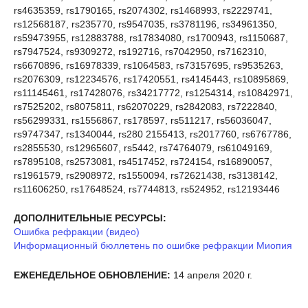
rs4635359, rs1790165, rs2074302, rs1468993, rs2229741,
rs12568187, rs235770, rs9547035, rs3781196, rs34961350,
rs59473955, rs12883788, rs17834080, rs1700943, rs1150687,
rs7947524, rs9309272, rs192716, rs7042950, rs7162310,
rs6670896, rs16978339, rs1064583, rs73157695, rs9535263,
rs2076309, rs12234576, rs17420551, rs4145443, rs10895869,
rs11145461, rs17428076, rs34217772, rs1254314, rs10842971,
rs7525202, rs8075811, rs62070229, rs2842083, rs7222840,
rs56299331, rs1556867, rs178597, rs511217, rs56036047,
rs9747347, rs1340044, rs280 2155413, rs2017760, rs6767786,
rs2855530, rs12965607, rs5442, rs74764079, rs61049169,
rs7895108, rs2573081, rs4517452, rs724154, rs16890057,
rs1961579, rs2908972, rs1550094, rs72621438, rs3138142,
rs11606250, rs17648524, rs7744813, rs524952, rs12193446
ДОПОЛНИТЕЛЬНЫЕ РЕСУРСЫ:
Ошибка рефракции (видео)
Информационный бюллетень по ошибке рефракции
Миопия
ЕЖЕНЕДЕЛЬНОЕ ОБНОВЛЕНИЕ:
14 апреля 2020 г.