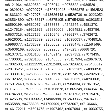
rs8121964, rs6629562, rs1905014, rs2075822, rs9895291,
rs10829282, rs9790778, rs180874045, rs7569375, rs1562523,
rs1863622, rs7427073, rs113626448, rs9526736, rs10223052,
rs28564890, rs78486117, rs6875105, rs57654288, rs3936511,
rs6590199, rs9562057, rs1558655, rs4242244, rs4981370,
rs12475184, rs9521975, rs55870008, rs1054521, rs493786,
rs6537315, rs3127166, rs6610546, rs7966177, rs3762672,
rs9526001, rs12762379, rs2575725, rs10980037, rs7048915,
rs9968377, rs1732579, rs1280632, rs33998475, rs1158 569,
rs35636169, rs505837, rs6099283, rs497523, rs6668720,
rs6137371, rs3013105, rs13409142, rs2097352, rs7073435,
rs7780001, rs73231003, rs1646555, rs73117594, rs2867673,
rs7802500, rs11121599, rs1912409, rs57829920, rs75488612,
rs28495254, rs9832291, rs10753502, rs1823289, rs4886850,
rs13339407, rs2606558, rs7311970, rs10174570, rs62026817,
rs6102322, rs35567312, rs1490276, rs4875839, rs4896068,
rs75012440, rs9497026, rs2024211, rs7584334, rs1961952,
rs11675358, rs8096658, rs10158878, rs1865249, rs34354104,
rs3784589, rs1260326, rs28533147, rs3131703, rs7619476,
rs1425598, rs11165052, rs4905998, rs12409365, rs4947120,
rs535888, rs4753693, rs11700909, rs7732667, rs7136446,
rs146172211, rs7601475, rs1907462, rs6070941, rs10030755,