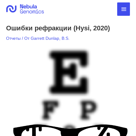
Перейти
Глав
к
содержимому
мен
Ошибки рефракции (Hysi, 2020)
Отчеты
/ От
Garrett Dunlap, B.S.