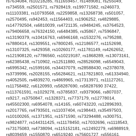
rs7634084, rs10218285, rs11659457, rs1489081, rs255049,
rs734559, rs2501571, rs7928419, rs199771582, rs246073,
rs11103381, rs10793568, rs2259858, rs13268738, rs501057,
rs2570495, rs942453, rs11564403, rs1906252, rs4829885,
rs147792504, rs6810039, rs4721135, rs9484245, rs3764523,
rs79406658, rs76324150, rs6484385, rs35867, rs7596847,
rs13190379, rs10416763, rs6946168, rs1532276, rs795288,
rs7880414, rs1309551, rs7800245, rs12186577, rs1152698,
rs13107325, rs429358, rs10260177, rs11781149, rs4262652,
rs121908120, rs7786560, rs10219187, rs1868289, rs13073161,
rs62385438, rs710902, rs12511880, rs28526098, rs6549043,
rs6995342, rs1599166, rs34437079, rs28588430, rs2378078,
rs3739996, rs2028155, rs56284621, rs117821803, rs61334940,
rs4052505, rs4839270, rs4869965, rs17313971, rs11127261,
rs11758482, rs6120993, rs58287690, rs58287690 37422,
rs113761591, rs1029278, rs3785837, rs9379066, rs807037,
rs9217, rs3750847, rs1328371, rs7737179, rs12778014,
rs45502300, rs6954078, rs14165, rs60743220, rs12896393,
rs2017765, rs4793501, rs11037404, rs198443, rs35497503,
rs10100265, rs1371951, rs1571590, rs73294488, rs300751,
rs9824877, rs144311425, rs11178450, rs17032696, rs1118543,
rs73175083, rs4738094, rs115152181, rs12492279, rs6988919,
rs8039459, rs1550870, rs6519240, rs75601727, rs556161,