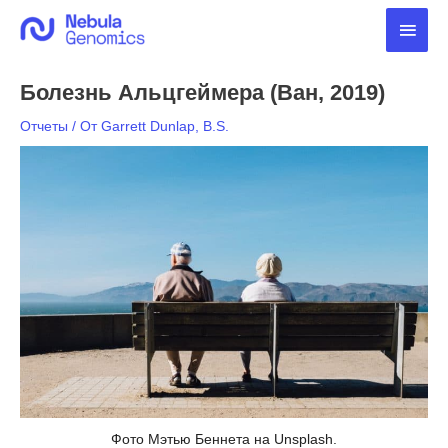
Перейти
Глав
к
содержимому
мен
Болезнь Альцгеймера (Ван, 2019)
Отчеты
/ От
Garrett Dunlap, B.S.
Фото Мэтью Беннета на Unsplash.