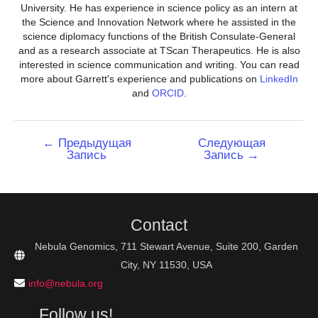
University. He has experience in science policy as an intern at
the Science and Innovation Network where he assisted in the
science diplomacy functions of the British Consulate-General
and as a research associate at TScan Therapeutics. He is also
interested in science communication and writing. You can read
more about Garrett's experience and publications on
LinkedIn
and
ORCID
.
Навигация
←
Предыдущая
Следующая
Запись
Запись
→
по
записям
Contact
Nebula Genomics, 711 Stewart Avenue, Suite 200, Garden
City, NY 11530, USA
info@nebula.org
Follow us!