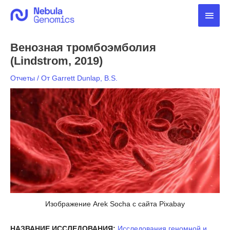
Перейти
Глав
к
содержимому
мен
Венозная тромбоэмболия
(Lindstrom, 2019)
Отчеты
/ От
Garrett Dunlap, B.S.
Изображение Arek Socha с сайта Pixabay
НАЗВАНИЕ ИССЛЕДОВАНИЯ:
Исследования геномной и