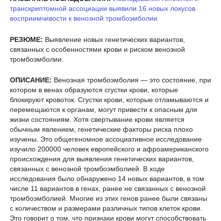
транскриптомной ассоциации выявили 16 новых локусов
восприимчивости к венозной тромбоэмболии
РЕЗЮМЕ:
Выявление новых генетических вариантов,
связанных с особенностями крови и риском венозной
тромбоэмболии.
ОПИСАНИЕ:
Венозная тромбоэмболия — это состояние, при
котором в венах образуются сгустки крови, которые
блокируют кровоток. Сгустки крови, которые отламываются и
перемещаются к органам, могут привести к опасным для
жизни состояниям. Хотя свертывание крови является
обычным явлением, генетические факторы риска плохо
изучены. Это общегеномное ассоциативное исследование
изучило 200000 человек европейского и афроамериканского
происхождения для выявления генетических вариантов,
связанных с венозной тромбоэмболией. В ходе
исследования было обнаружено 14 новых вариантов, в том
числе 11 вариантов в генах, ранее не связанных с венозной
тромбоэмболией. Многие из этих генов ранее были связаны
с количеством и размерами различных типов клеток крови.
Это говорит о том, что признаки крови могут способствовать