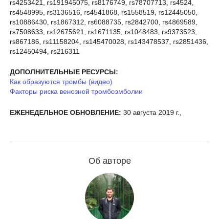
rs4253421, rs191945075, rs8176749, rs78707713, rs4524,
rs4548995, rs3136516, rs4541868, rs1558519, rs12445050,
rs10886430, rs1867312, rs6088735, rs2842700, rs4869589,
rs7508633, rs12675621, rs1671135, rs1048483, rs9373523,
rs867186, rs11158204, rs145470028, rs143478537, rs2851436,
rs12450494, rs216311
ДОПОЛНИТЕЛЬНЫЕ РЕСУРСЫ:
Как образуются тромбы (видео)
Факторы риска венозной тромбоэмболии
ЕЖЕНЕДЕЛЬНОЕ ОБНОВЛЕНИЕ:
30 августа 2019 г.,
Об авторе