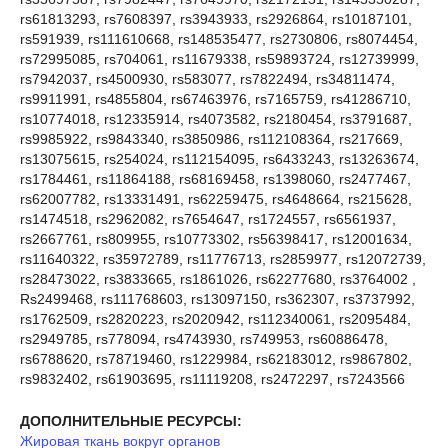
rs61813293, rs7608397, rs3943933, rs2926864, rs10187101,
rs591939, rs111610668, rs148535477, rs2730806, rs8074454,
rs72995085, rs704061, rs11679338, rs59893724, rs12739999,
rs7942037, rs4500930, rs583077, rs7822494, rs34811474,
rs9911991, rs4855804, rs67463976, rs7165759, rs41286710,
rs10774018, rs12335914, rs4073582, rs2180454, rs3791687,
rs9985922, rs9843340, rs3850986, rs112108364, rs217669,
rs13075615, rs254024, rs112154095, rs6433243, rs13263674,
rs1784461, rs11864188, rs68169458, rs1398060, rs2477467,
rs62007782, rs13331491, rs62259475, rs4648664, rs215628,
rs1474518, rs2962082, rs7654647, rs1724557, rs6561937,
rs2667761, rs809955, rs10773302, rs56398417, rs12001634,
rs11640322, rs35972789, rs11776713, rs2859977, rs12072739,
rs28473022, rs3833665, rs1861026, rs62277680, rs3764002 ,
Rs2499468, rs111768603, rs13097150, rs362307, rs3737992,
rs1762509, rs2820223, rs2020942, rs112340061, rs2095484,
rs2949785, rs778094, rs4743930, rs749953, rs60886478,
rs6788620, rs78719460, rs1229984, rs62183012, rs9867802,
rs9832402, rs61903695, rs11119208, rs2472297, rs7243566
ДОПОЛНИТЕЛЬНЫЕ РЕСУРСЫ:
Жировая ткань вокруг органов