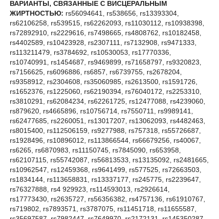
ВАРИАНТЫ, СВЯЗАННЫЕ С ВИСЦЕРАЛЬНЫМ
ЖИРТНОСТЬЮ:
rs56094641, rs538656, rs13393304,
rs62106258, rs539515, rs62262093, rs11030112, rs10938398,
rs72892910, rs2229616, rs7498665, rs4808762, rs10182458,
rs4402589, rs10423928, rs2307111, rs7132908, rs9471333,
rs113211479, rs3784692, rs10530053, rs17770336,
rs10740991, rs1454687, rs9469899, rs71658797, rs9320823,
rs7156625, rs6096886, rs6857, rs6739755, rs2678204,
rs9358912, rs2304608, rs35060985, rs2613500, rs1591726,
rs1652376, rs1225060, rs62190394, rs76040172, rs2253310,
rs3810291, rs62084234, rs62261725, rs12477088, rs4239060,
rs879620, rs4665896, rs10756714, rs7550711, rs9989141,
rs62477685, rs2260051, rs13017207, rs13062093, rs4482463,
rs8015400, rs112506159, rs9277988, rs757318, rs55726687,
rs1928496, rs10896012, rs113866544, rs66679256, rs40067,
rs6265, rs6870983, rs11150745, rs7845090, rs653958,
rs62107115, rs55742087, rs56813533, rs13135092, rs2481665,
rs10962547, rs12459368, rs9641499, rs577525, rs72663503,
rs1834144, rs113658831, rs13337177, rs245775, rs2239647,
rs76327888, rs4 929923, rs114593013, rs2926614,
rs17773430, rs2635727, rs56356382, rs4757136, rs61910767,
rs719802, rs7893571, rs3787075, rs11451718, rs11655587,
rs35697587, rs7982447, rs7649970, rs2172131, rs145350287,