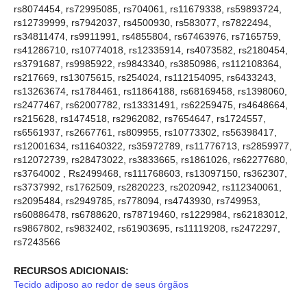
rs8074454, rs72995085, rs704061, rs11679338, rs59893724,
rs12739999, rs7942037, rs4500930, rs583077, rs7822494,
rs34811474, rs9911991, rs4855804, rs67463976, rs7165759,
rs41286710, rs10774018, rs12335914, rs4073582, rs2180454,
rs3791687, rs9985922, rs9843340, rs3850986, rs112108364,
rs217669, rs13075615, rs254024, rs112154095, rs6433243,
rs13263674, rs1784461, rs11864188, rs68169458, rs1398060,
rs2477467, rs62007782, rs13331491, rs62259475, rs4648664,
rs215628, rs1474518, rs2962082, rs7654647, rs1724557,
rs6561937, rs2667761, rs809955, rs10773302, rs56398417,
rs12001634, rs11640322, rs35972789, rs11776713, rs2859977,
rs12072739, rs28473022, rs3833665, rs1861026, rs62277680,
rs3764002 , Rs2499468, rs111768603, rs13097150, rs362307,
rs3737992, rs1762509, rs2820223, rs2020942, rs112340061,
rs2095484, rs2949785, rs778094, rs4743930, rs749953,
rs60886478, rs6788620, rs78719460, rs1229984, rs62183012,
rs9867802, rs9832402, rs61903695, rs11119208, rs2472297,
rs7243566
RECURSOS ADICIONAIS:
Tecido adiposo ao redor de seus órgãos