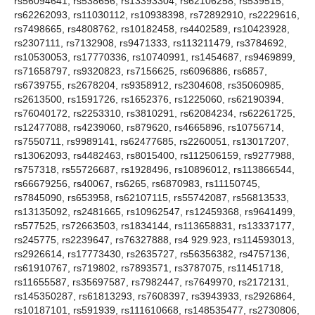
rs56094641, rs538656, rs13393304, rs62106258, rs539515,
rs62262093, rs11030112, rs10938398, rs72892910, rs2229616,
rs7498665, rs4808762, rs10182458, rs4402589, rs10423928,
rs2307111, rs7132908, rs9471333, rs113211479, rs3784692,
rs10530053, rs17770336, rs10740991, rs1454687, rs9469899,
rs71658797, rs9320823, rs7156625, rs6096886, rs6857,
rs6739755, rs2678204, rs9358912, rs2304608, rs35060985,
rs2613500, rs1591726, rs1652376, rs1225060, rs62190394,
rs76040172, rs2253310, rs3810291, rs62084234, rs62261725,
rs12477088, rs4239060, rs879620, rs4665896, rs10756714,
rs7550711, rs9989141, rs62477685, rs2260051, rs13017207,
rs13062093, rs4482463, rs8015400, rs112506159, rs9277988,
rs757318, rs55726687, rs1928496, rs10896012, rs113866544,
rs66679256, rs40067, rs6265, rs6870983, rs11150745,
rs7845090, rs653958, rs62107115, rs55742087, rs56813533,
rs13135092, rs2481665, rs10962547, rs12459368, rs9641499,
rs577525, rs72663503, rs1834144, rs113658831, rs13337177,
rs245775, rs2239647, rs76327888, rs4 929.923, rs114593013,
rs2926614, rs17773430, rs2635727, rs56356382, rs4757136,
rs61910767, rs719802, rs7893571, rs3787075, rs11451718,
rs11655587, rs35697587, rs7982447, rs7649970, rs2172131,
rs145350287, rs61813293, rs7608397, rs3943933, rs2926864,
rs10187101, rs591939, rs111610668, rs148535477, rs2730806,