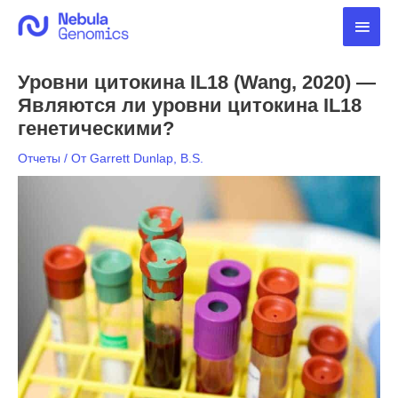
Перейти
Глав
к
содержимому
мен
Уровни цитокина IL18 (Wang, 2020) —
Являются ли уровни цитокина IL18
генетическими?
Отчеты
/ От
Garrett Dunlap, B.S.