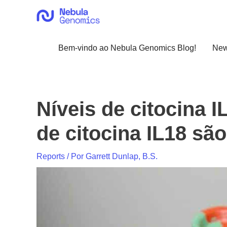
Ir
para
o
conteúdo
Bem-vindo ao Nebula Genomics Blog!
Ne
Níveis de citocina I
de citocina IL18 sã
Reports
/ Por
Garrett Dunlap, B.S.