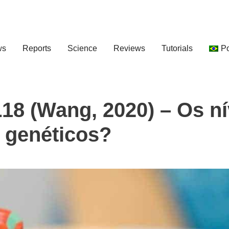
ws
Reports
Science
Reviews
Tutorials
P
L18 (Wang, 2020) – Os ní
o genéticos?