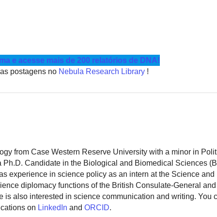
a e acesse mais de 200 relatórios de DNA!
tras postagens no
Nebula Research Library
!
logy from Case Western Reserve University with a minor in Polit
 a Ph.D. Candidate in the Biological and Biomedical Sciences (
as experience in science policy as an intern at the Science and
ience diplomacy functions of the British Consulate-General and
 is also interested in science communication and writing. You
ications on
LinkedIn
and
ORCID
.