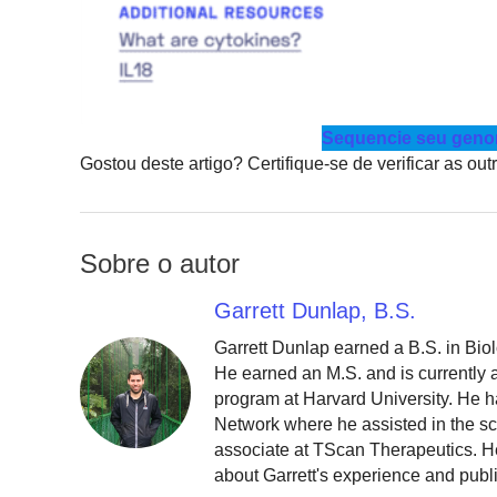
Sequencie seu genom
Gostou deste artigo? Certifique-se de verificar as ou
Sobre o autor
Garrett Dunlap, B.S.
Garrett Dunlap earned a B.S. in Bio
He earned an M.S. and is currently
program at Harvard University. He h
Network where he assisted in the sc
associate at TScan Therapeutics. He
about Garrett's experience and publ