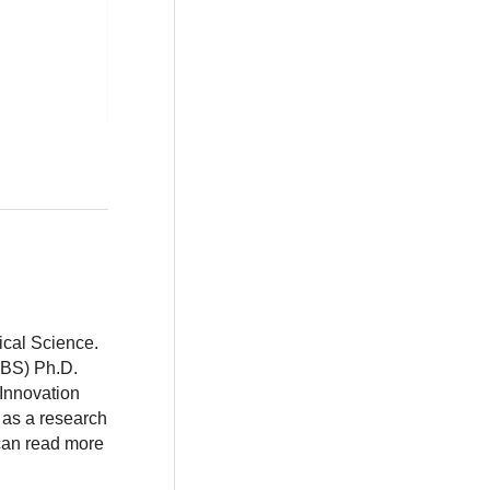
ical Science.
BBS) Ph.D.
 Innovation
 as a research
 can read more