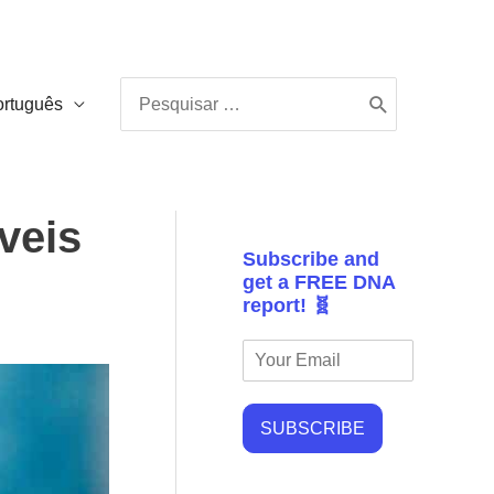
Procurar:
ortuguês
veis
Subscribe and
get a FREE DNA
report! 🧬
SUBSCRIBE