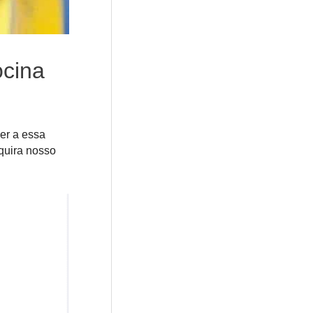
ocina
er a essa
quira nosso