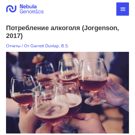
Перейти
Глав
к
содержимому
мен
Потребление алкоголя (Jorgenson,
2017)
Отчеты
/ От
Garrett Dunlap, B.S.