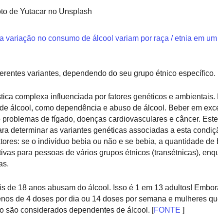
to de Yutacar no Unsplash
 a variação no consumo de álcool variam por raça / etnia em u
erentes variantes, dependendo do seu grupo étnico específico.
ica complexa influenciada por fatores genéticos e ambientais.
o de álcool, como dependência e abuso de álcool. Beber em e
 problemas de fígado, doenças cardiovasculares e câncer. Est
ra determinar as variantes genéticas associadas a esta condiç
tores: se o indivíduo bebia ou não e se bebia, a quantidade de
ativas para pessoas de vários grupos étnicos (transétnicas), enq
as.
 de 18 anos abusam do álcool. Isso é 1 em 13 adultos! Embo
os de 4 doses por dia ou 14 doses por semana e mulheres q
o são considerados dependentes de álcool. [
FONTE
]