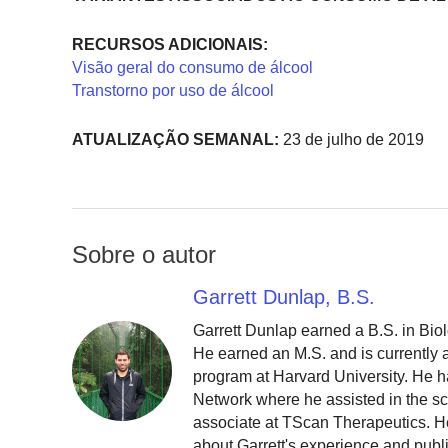
RECURSOS ADICIONAIS:
Visão geral do consumo de álcool
Transtorno por uso de álcool
ATUALIZAÇÃO SEMANAL:
23 de julho de 2019
Sobre o autor
Garrett Dunlap, B.S.
Garrett Dunlap earned a B.S. in Bio
He earned an M.S. and is currently
program at Harvard University. He h
Network where he assisted in the sc
associate at TScan Therapeutics. He
about Garrett's experience and publ