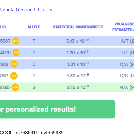
Nebula Research Library
.
COOL:
rs7686419, rs4665985