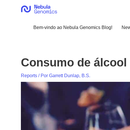
Ir
para
o
conteúdo
Bem-vindo ao Nebula Genomics Blog!
Ne
Consumo de álcool 
Reports
/ Por
Garrett Dunlap, B.S.