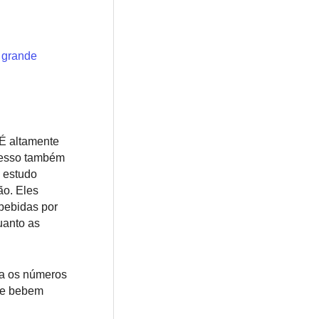
m grande
 É altamente
xcesso também
e estudo
ão. Eles
 bebidas por
uanto as
ra os números
ue bebem