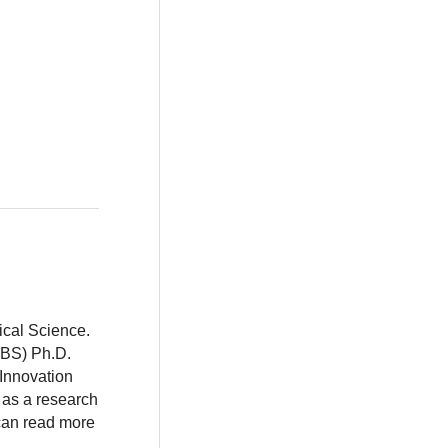
ical Science.
BBS) Ph.D.
 Innovation
 as a research
 can read more