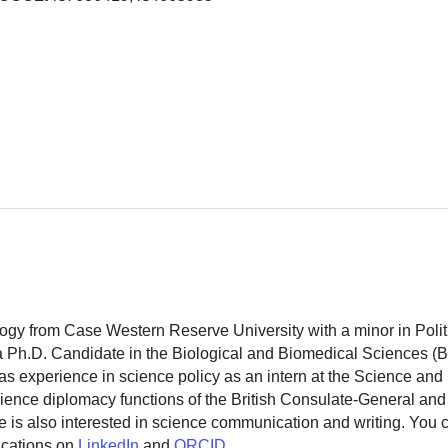
logy from Case Western Reserve University with a minor in Polit
 a Ph.D. Candidate in the Biological and Biomedical Sciences (
as experience in science policy as an intern at the Science and
ience diplomacy functions of the British Consulate-General and
 is also interested in science communication and writing. You
ications on
LinkedIn
and
ORCID
.