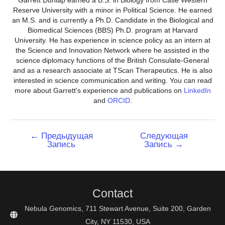
Reserve University with a minor in Political Science. He earned
an M.S. and is currently a Ph.D. Candidate in the Biological and
Biomedical Sciences (BBS) Ph.D. program at Harvard
University. He has experience in science policy as an intern at
the Science and Innovation Network where he assisted in the
science diplomacy functions of the British Consulate-General
and as a research associate at TScan Therapeutics. He is also
interested in science communication and writing. You can read
more about Garrett's experience and publications on
LinkedIn
and
ORCID
.
Навигация
←
Предыдущая
Следующая
Запись
Запись
→
по
записям
Contact
Nebula Genomics, 711 Stewart Avenue, Suite 200, Garden
City, NY 11530, USA