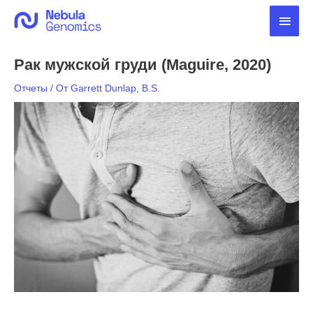
Перейти
Глав
к
содержимому
мен
Рак мужской груди (Maguire, 2020)
Отчеты
/ От
Garrett Dunlap, B.S.