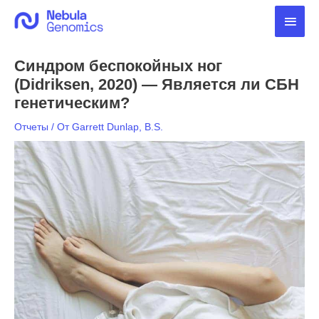
Перейти
Глав
к
содержимому
мен
Синдром беспокойных ног
(Didriksen, 2020) — Является ли СБН
генетическим?
Отчеты
/ От
Garrett Dunlap, B.S.