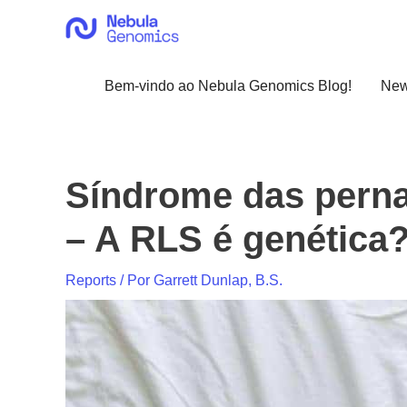
Ir
para
o
conteúdo
Bem-vindo ao Nebula Genomics Blog!
Ne
Síndrome das pernas
– A RLS é genética
Reports
/ Por
Garrett Dunlap, B.S.