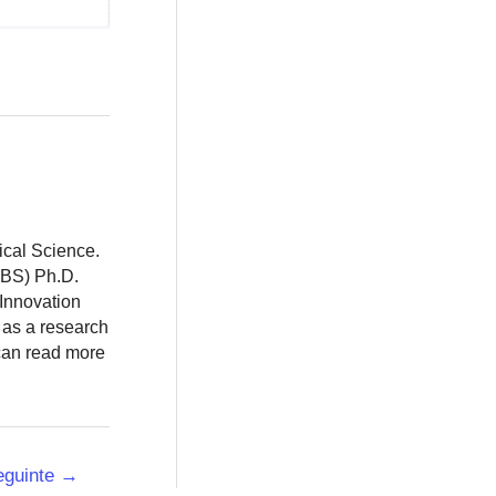
ical Science.
BBS) Ph.D.
 Innovation
 as a research
 can read more
eguinte
→