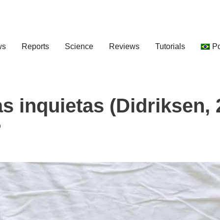
ws
Reports
Science
Reviews
Tutorials
P
 inquietas (Didriksen, 
?