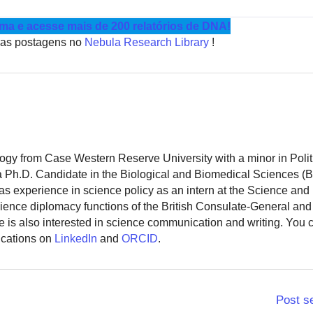
a e acesse mais de 200 relatórios de DNA!
tras postagens no
Nebula Research Library
!
logy from Case Western Reserve University with a minor in Polit
 a Ph.D. Candidate in the Biological and Biomedical Sciences (
as experience in science policy as an intern at the Science and
ience diplomacy functions of the British Consulate-General and
 is also interested in science communication and writing. You
ications on
LinkedIn
and
ORCID
.
Post s