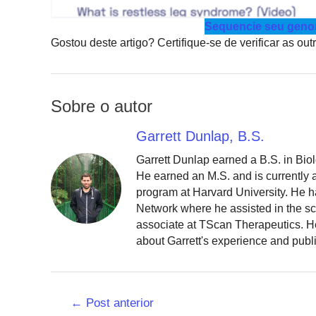
Sequencie seu genom
Gostou deste artigo? Certifique-se de verificar as ou
Sobre o autor
Garrett Dunlap, B.S.
Garrett Dunlap earned a B.S. in Bio
He earned an M.S. and is currently
program at Harvard University. He h
Network where he assisted in the sc
associate at TScan Therapeutics. He
about Garrett's experience and publ
Navegação
←
Post anterior