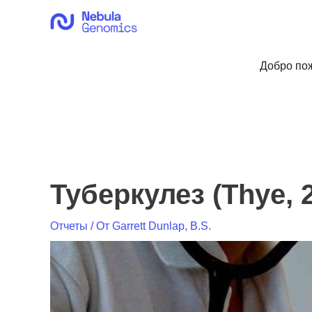
Перейти
к
содержимому
Добро пож
Туберкулез (Thye, 
Отчеты
/ От
Garrett Dunlap, B.S.