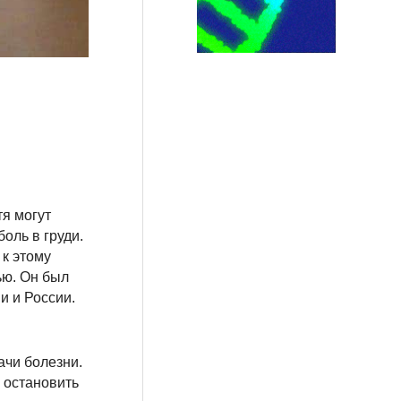
я могут
оль в груди.
 к этому
ью. Он был
и и России.
чи болезни.
 остановить