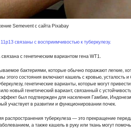
ение Semevent с сайта Pixabay
1p13 связаны с восприимчивостью к туберкулезу.
 связана с генетическим вариантом гена WT1.
ываемое бактериями, которые обычно поражают легкие, хот
ы этого состояния включают кашель с кровью, усталость и б
уберкулезу, генетические варианты, которые могут привести
ило новый генетический вариант, связанный с устойчивост
й эффект был подтвержден для населения Гамбии, Индонези
рый участвует в развитии и функционировании почек.
я распространения туберкулеза — это прекращение переда
болеванием, а также кашель в руку или ткань могут помочь