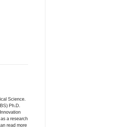
ical Science.
BBS) Ph.D.
 Innovation
 as a research
 can read more