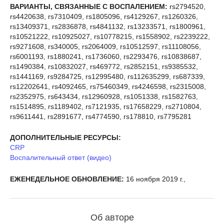
ВАРИАНТЫ, СВЯЗАННЫЕ С ВОСПАЛЕНИЕМ:
rs2794520,
rs4420638, rs7310409, rs1805096, rs4129267, rs1260326,
rs13409371, rs2836878, rs4841132, rs13233571, rs1800961,
rs10521222, rs10925027, rs10778215, rs1558902, rs2239222,
rs9271608, rs340005, rs2064009, rs10512597, rs11108056,
rs6001193, rs1880241, rs1736060, rs2293476, rs10838687,
rs1490384, rs10832027, rs469772, rs2852151, rs9385532,
rs1441169, rs9284725, rs12995480, rs112635299, rs687339,
rs12202641, rs4092465, rs75460349, rs4246598, rs2315008,
rs2352975, rs643434, rs12960928, rs1051338, rs1582763,
rs1514895, rs1189402, rs7121935, rs17658229, rs2710804,
rs9611441, rs2891677, rs4774590, rs178810, rs7795281
ДОПОЛНИТЕЛЬНЫЕ РЕСУРСЫ:
CRP
Воспалительный ответ (видео)
ЕЖЕНЕДЕЛЬНОЕ ОБНОВЛЕНИЕ:
16 ноября 2019 г.,
Об авторе