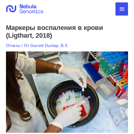
Перейти
Глав
к
содержимому
мен
Маркеры воспаления в крови
(Ligthart, 2018)
Отчеты
/ От
Garrett Dunlap, B.S.