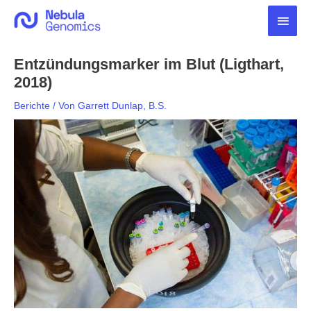
Zum
Haup
Inhalt
springen
Entzündungsmarker im Blut (Ligthart,
2018)
Berichte
/ Von
Garrett Dunlap, B.S.