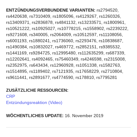
ENTZÜNDUNGSVERBUNDENE VARIANTEN:
rs2794520,
rs4420638, rs7310409, rs1805096, rs4129267, rs1260326,
rs13409371, rs2836878, rs4841132, rs13233571, rs1800961,
rs10521222, rs10925027, rs10778215, rs1558902, rs2239222,
rs9271608, rs340005, rs2064009, rs10512597, rs11108056,
rs6001193, rs1880241, rs1736060, rs2293476, rs10838687,
rs1490384, rs10832027, rs469772, rs2852151, rs9385532,
rs1441169, rs9284725, rs12995480, rs112635299, rs687339,
rs12202641, rs4092465, rs75460349, rs4246598, rs2315008,
rs2352975, rs643434, rs12960928, rs1051338, rs1582763,
rs1514895, rs1189402, rs7121935, rs17658229, rs2710804,
rs9611441, rs2891677, rs4774590, rs178810, rs7795281
ZUSÄTZLICHE RESSOURCEN:
CRP
Entzündungsreaktion (Video)
WÖCHENTLICHES UPDATE:
16. November 2019