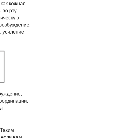
как кожная
 во рту.
ническую
 возбуждение,
, усиление
буждение,
координации,
вы
 Таким
 если вам