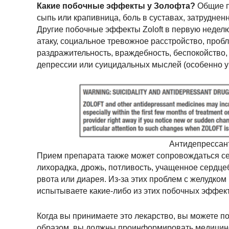
Какие побочные эффекты у Золофта?
Общие п
сыпь или крапивница, боль в суставах, затрудненно
Другие побочные эффекты Zoloft в первую недел
атаку, социальное тревожное расстройство, пробл
раздражительность, враждебность, беспокойство, 
депрессии или суицидальных мыслей (особенно у 
Антидепрессан
Прием препарата также может сопровождаться с
лихорадка, дрожь, потливость, учащенное сердце
рвота или диарея. Из-за этих проблем с желудком
испытываете какие-либо из этих побочных эффекто
Когда вы принимаете это лекарство, вы можете п
образом, вы должны проинформировать медицинск