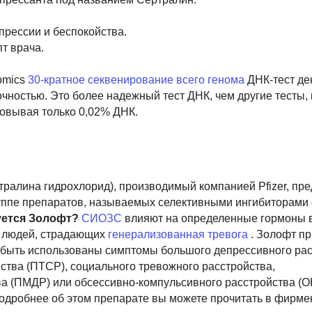
прессии и беспокойства.
т врача.
omics
30-кратное секвенирование всего генома
ДНК-тест де
ностью. Это более надежный тест ДНК, чем другие тесты,
овывая только 0,02% ДНК.
ралина гидрохлорид), производимый компанией Pfizer, пре
руппе препаратов, называемых селективными ингибиторами
уется Золофт?
СИОЗС
влияют на определенные гормоны 
у людей, страдающих
генерализованная тревога
. Золофт пр
 быть использованы симптомы большого депрессивного ра
йства (ПТСР), социального тревожного расстройства,
ва (ПМДР) или обсессивно-компульсивного расстройства (
одробнее об этом препарате вы можете прочитать в фирм