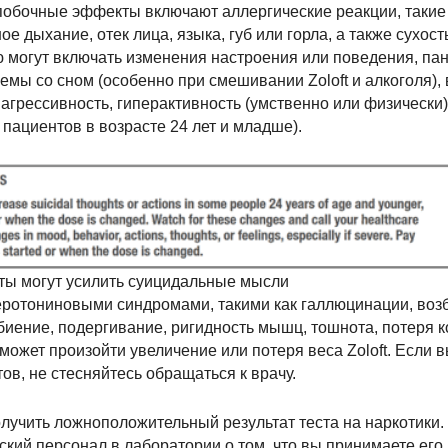
обочные эффекты включают аллергические реакции, такие 
е дыхание, отек лица, языка, губ или горла, а также сухость
ю могут включать изменения настроения или поведения, па
емы со сном (особенно при смешивании Zoloft и алкоголя),
агрессивность, гиперактивность (умственно или физически)
пациентов в возрасте 24 лет и младше).
ты могут усилить суицидальные мысли
еротониновыми синдромами, такими как галлюцинации, воз
биение, подергивание, ригидность мышц, тошнота, потеря 
 может произойти увеличение или потеря веса Zoloft. Если 
в, не стесняйтесь обращаться к врачу.
олучить ложноположительный результат теста на наркотики.
ий персонал в лаборатории о том, что вы принимаете его,