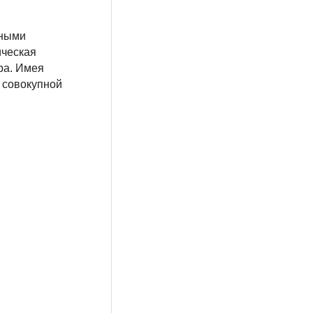
дными
ическая
ра. Имея
о совокупной