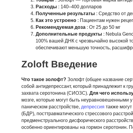
Расходы
: 140–400 долларов
Полученные результаты
: Средство от де
Как это устроено
: Пациентам нужен рецеп
Рекомендуемая доза
: От 25 до 50 мг
Дополнительные продукты
: Nebula Gen
100% вашей ДНК с чрезвычайно высокой точ
обеспечивают меньшую точность, расшифр
Zoloft Введение
Что такое золофт?
Золофт (общее название серт
собой антидепрессант, который принадлежит к г
захвата серотонина (СИОЗС).
Для чего использ
мозге, которые могут быть неуравновешенными 
паническом расстройстве,
депрессия
также могут
(БДР), посттравматического стрессового расстро
предменструального дисфорического расстройст
особенно ориентированы на гормон серотонин. П