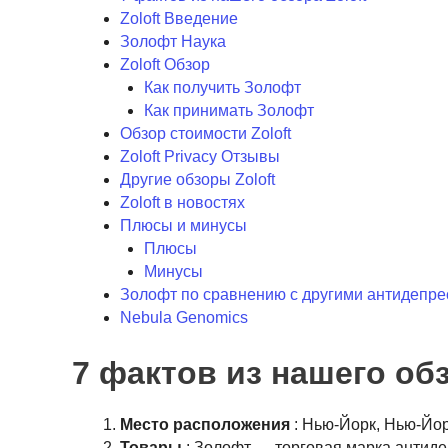
Zoloft Введение
Золофт Наука
Zoloft Обзор
Как получить Золофт
Как принимать Золофт
Обзор стоимости Zoloft
Zoloft Privacy Отзывы
Другие обзоры Zoloft
Zoloft в новостях
Плюсы и минусы
Плюсы
Минусы
Золофт по сравнению с другими антидепр
Nebula Genomics
7 фактов из нашего обз
Место расположения
: Нью-Йорк, Нью-Йо
Товары
: Золофт — торговая марка антиде