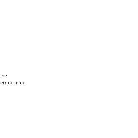
сле
нтов, и он