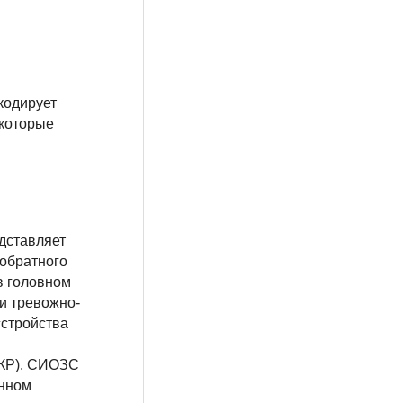
кодирует
 которые
дставляет
 обратного
в головном
и тревожно-
сстройства
ОКР). СИОЗС
енном