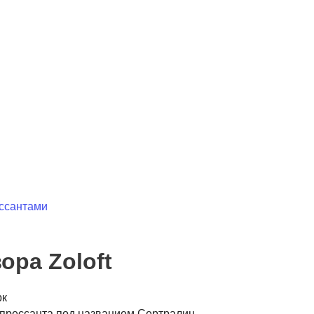
ессантами
ора Zoloft
рк
прессанта под названием Сертралин.