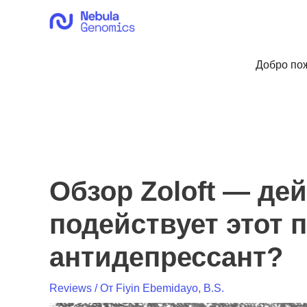
Перейти
к
содержимому
Добро пож
Обзор Zoloft — де
подействует этот
антидепрессант?
Reviews
/ От
Fiyin Ebemidayo, B.S.